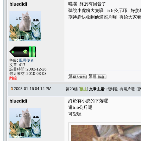
bluedidi
嘿嘿 終於有回音了
聽說小虎粉大隻囉 5.5公斤耶 好羨
期待趕快收到他滴照片喔 再給大家
等級:
風雲使者
文章: 417
註冊時間: 2002-12-26
最近來訪: 2010-03-08
離線
2003-01-16 04:14 PM
第23樓 [
樓主
]
文章主題:
找到啦 有照片囉 [
bluedidi
終於有小虎的下落囉
還5.5公斤呢
可愛喔