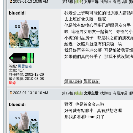
2003-01-13 10:08 AM
第18樓 [
樓主
]
文章主題:
找到啦 有照片囉 [
bluedidi
我老公上班時可能忙的很少跟人講話
去上班好像失蹤一樣呢
他是說有點擔心同事已經跟男友分手
唉 這種男女朋友一起養的 奇怪的
小虎的用品房子 都是我之前的朋友
給過一次照片就沒有消息囉 唉
我只好再催催老公囉 可是怕被我弄
如果他們真的分手了 那我不就沒辦法
等級:
風雲使者
文章: 417
註冊時間: 2002-12-26
最近來訪: 2010-03-08
離線
2003-01-13 10:10 AM
第19樓 [
樓主
]
文章主題:
找到啦 有照片囉 [
bluedidi
對呀 他是黃金金吉啦
好可愛有點膽小 真有點想念喔
那我多看看hitomi好了