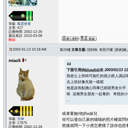
等級:
風雲使者
文章: 417
註冊時間: 2002-12-26
最近來訪: 2010-03-08
離線
2003-01-13 10:18 AM
第20樓
文章主題:
找到啦 有照片囉 [原創]
miao5
下面引用由
bluedidi
在
2003/01/13 1
我老公上班時可能忙的很少跟人講話
去上班好像失蹤一樣呢
他是說有點擔心同事已經跟男友分手
唉 這種男女朋友一起養的 奇怪的
...
或者要她/他的e妹兒
等級:
天神
你可以發自己家的喵喵的照片權當問
文章: 17975
然後就問一下小虎怎麽樣了說你也想
註冊時間: 2002-12-26