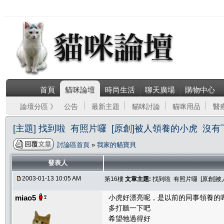
首頁
貓咪論壇
時尚生活
聊天廣場
購物中心
論壇分區 》
公告
最新主題
貓咪討論
貓咪用品
醫
[主題] 找到啦 有照片囉 [原創]被人領養的小虎 沒
討論區首頁
»
我家的貓寶貝
發表人
2003-01-13 10:05 AM
第16樓
文章主題:
找到啦 有照片囉 [原創]
miao5
小虎好漂亮呢，是以前的同事領養的
多打聽一下吧
希望牠過得好