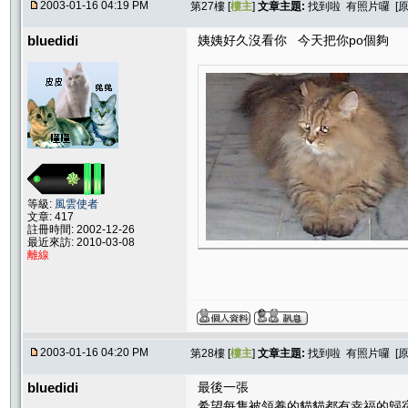
2003-01-16 04:19 PM
第27樓 [
樓主
]
文章主題:
找到啦 有照片囉 [
bluedidi
姨姨好久沒看你 今天把你po個夠
等級:
風雲使者
文章: 417
註冊時間: 2002-12-26
最近來訪: 2010-03-08
離線
2003-01-16 04:20 PM
第28樓 [
樓主
]
文章主題:
找到啦 有照片囉 [
bluedidi
最後一張
希望每隻被領養的貓貓都有幸福的歸