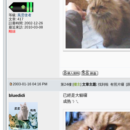
等級:
風雲使者
文章: 417
註冊時間: 2002-12-26
最近來訪: 2010-03-08
離線
2003-01-16 04:16 PM
第24樓 [
樓主
]
文章主題:
找到啦 有照片囉 [
bluedidi
已經是大貓囉
成熟ㄋㄟ