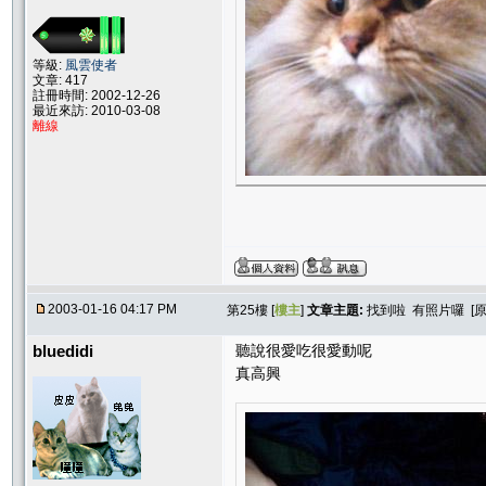
等級:
風雲使者
文章: 417
註冊時間: 2002-12-26
最近來訪: 2010-03-08
離線
2003-01-16 04:17 PM
第25樓 [
樓主
]
文章主題:
找到啦 有照片囉 [
bluedidi
聽說很愛吃很愛動呢
真高興