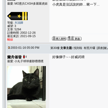
最愛: MO憲兵CASH多羅羅虎妞
小虎真是沒話說的帥....啾一下...
等級:
大法師
威望: 3
文章: 5294
註冊時間: 2002-12-26
最近來訪: 2021-09-15
離線
2003-01-16 05:00 PM
第30樓
文章主題:
找到啦 有照片囉 [原創]
蘭舟催發
好像獅子∼∼好威武唷
最愛: 小丸子球球優那嘿嘿嘿