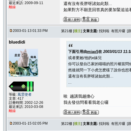
最近來訪: 2009-09-11
還有沒有長胖呀諸如此類...
離線
如果對方不願意回答真的要加緊追追
2003-01-13 01:33 PM
第21樓 [
樓主
]
文章主題:
找到啦 有照片囉 [
bluedidi
下面引用由
miao5
在
2003/01/13 11:
或者要她/他的e妹兒
你可以發自己家的喵喵的照片權當問
然後就問一下小虎怎麽樣了說你也想
還有沒有長胖呀諸如此類...
...
等級:
風雲使者
唉 越講我越擔心
文章: 417
我去發信問看看我老公囉
註冊時間: 2002-12-26
最近來訪: 2010-03-08
離線
2003-01-15 02:05 PM
第22樓 [
樓主
]
文章主題:
找到啦 有照片囉 [