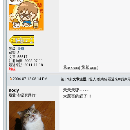
等級:
天尊
威望: 8
文章: 55517
註冊時間: 2003-07-11
最近來訪: 2011-11-18
離線
2004-07-12 08:14 PM
第17樓
文章主題:
[驚人]挑嘴貓看過來!!!我
nody
天天天哪~~~~
最愛: 都是寶貝們~
太厲害的貓了!!!