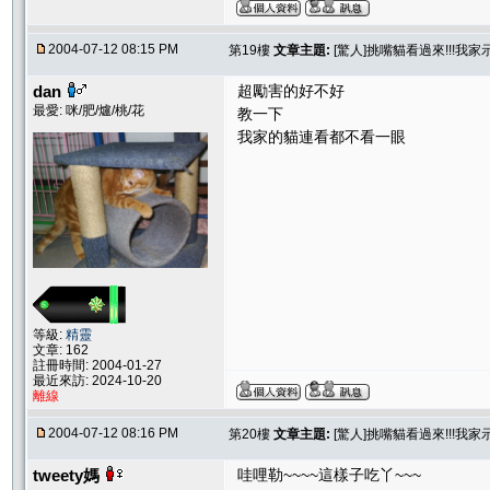
2004-07-12 08:15 PM
第19樓
文章主題:
[驚人]挑嘴貓看過來!!!我
dan
超勵害的好不好
最愛: 咪/肥/爐/桃/花
教一下
我家的貓連看都不看一眼
等級:
精靈
文章: 162
註冊時間: 2004-01-27
最近來訪: 2024-10-20
離線
2004-07-12 08:16 PM
第20樓
文章主題:
[驚人]挑嘴貓看過來!!!我
tweety媽
哇哩勒~~~~這樣子吃丫~~~