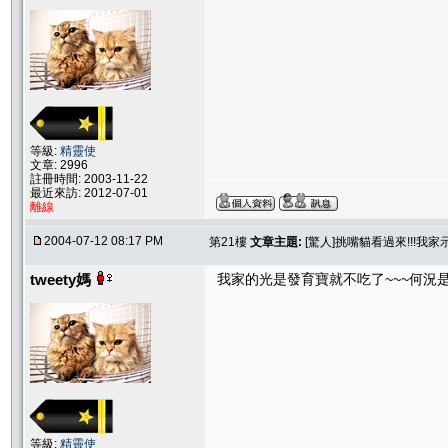
等級:
精靈使
文章: 2996
註冊時間: 2003-11-22
最近來訪: 2012-07-01
離線
2004-07-12 08:17 PM
第21樓
文章主題:
[驚人]挑嘴貓看過來!!!我
tweety媽
我家的光是發育寶就不吃了~~~何況是
等級:
精靈使