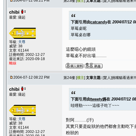
2004-07-12 08:21 PM
第23樓 [
樓主
]
文章主題:
[驚人]挑嘴貓看過來!
chibi
最愛: 薩起
下面引用由
catcandy
在
2004/07/12 
草莓桌呢
草莓桌在哪
等級:
天尊
威望: 38
這麼噁心的鏡頭
文章: 61144
註冊時間: 2002-12-27
草莓桌不好出場.........
最近來訪: 2020-09-18
離線
2004-07-12 08:22 PM
第24樓 [
樓主
]
文章主題:
[驚人]挑嘴貓看過來!
chibi
最愛: 薩起
下面引用由
tweety媽
在
2004/07/12 0
哇哩勒~~~~這樣子吃丫~~~
等級:
天尊
對阿..........(汗)
威望: 38
其實只要是錠狀的他們都會主動吃下
文章: 61144
註冊時間: 2002-12-27
粉狀的