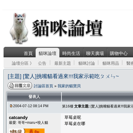
首頁
貓咪論壇
時尚生活
聊天廣場
購物中心
論壇分區 》
公告
最新主題
貓咪討論
貓咪用品
醫
[主題] [驚人]挑嘴貓看過來!!!我家示範吃ㄆㄨㄣ~
討論區首頁
»
我家的貓寶貝
發表人
2004-07-12 08:14 PM
第16樓
文章主題:
[驚人]挑嘴貓看過來!!!我
catcandy
草莓桌呢
最愛: 哥哥+maru+咬人貓
草莓桌在哪