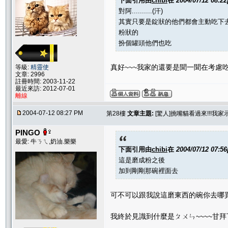
下面引用由
chibi
在
2004/07/12 08:2
對阿..........(汗)
其實只要是錠狀的他們都會主動吃下
粉狀的
扮個罐頭他們也吃
真好~~~我家的還要是聞一聞在考慮
等級:
精靈使
文章: 2996
註冊時間: 2003-11-22
最近來訪: 2012-07-01
離線
2004-07-12 08:27 PM
第28樓
文章主題:
[驚人]挑嘴貓看過來!!!我
PINGO
最愛: 牛ㄋㄟ,奶油.樂樂
下面引用由
chibi
在
2004/07/12 07:5
這是磨成粉之後
加到剛剛那碗裡面去
可不可以跟我說這磨東西的碗你去哪買的......
我終於見識到什麼是ㄆㄨㄣ~~~~甘拜