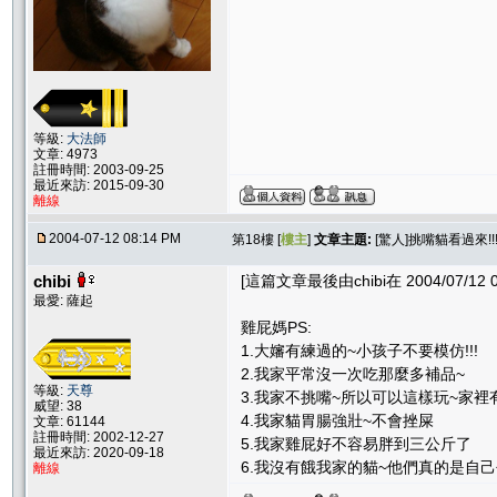
等級:
大法師
文章: 4973
註冊時間: 2003-09-25
最近來訪: 2015-09-30
離線
2004-07-12 08:14 PM
第18樓 [
樓主
]
文章主題:
[驚人]挑嘴貓看過來!
chibi
[這篇文章最後由chibi在 2004/07/12 
最愛: 薩起
雞屁媽PS:
1.大嬸有練過的~小孩子不要模仿!!!
2.我家平常沒一次吃那麼多補品~
等級:
天尊
3.我家不挑嘴~所以可以這樣玩~家裡有挑嘴
威望: 38
4.我家貓胃腸強壯~不會挫屎
文章: 61144
註冊時間: 2002-12-27
5.我家雞屁好不容易胖到三公斤了
最近來訪: 2020-09-18
6.我沒有餓我家的貓~他們真的是自
離線