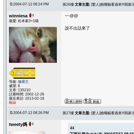
2004-07-12 08:24 PM
第26樓
文章主題:
[驚人]挑嘴貓看過來!!!我
winniesa
~~@@
最愛: 松本家3+1喵
說不出話來了
等級:
修羅王
威望: 8
文章: 135210
註冊時間: 2002-12-26
最近來訪: 2013-02-18
離線
2004-07-12 08:26 PM
第27樓
文章主題:
[驚人]挑嘴貓看過來!!!我
tweety媽