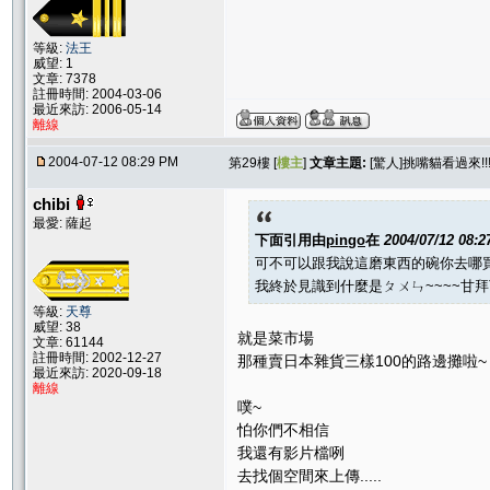
等級:
法王
威望: 1
文章: 7378
註冊時間: 2004-03-06
最近來訪: 2006-05-14
離線
2004-07-12 08:29 PM
第29樓 [
樓主
]
文章主題:
[驚人]挑嘴貓看過來!
chibi
最愛: 薩起
下面引用由
pingo
在
2004/07/12 08:
可不可以跟我說這磨東西的碗你去哪買的......
我終於見識到什麼是ㄆㄨㄣ~~~~甘
等級:
天尊
威望: 38
就是菜市場
文章: 61144
註冊時間: 2002-12-27
那種賣日本雜貨三樣100的路邊攤啦~
最近來訪: 2020-09-18
離線
噗~
怕你們不相信
我還有影片檔咧
去找個空間來上傳.....