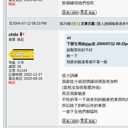
最近來訪: 2020-09-18
扮個罐頭他們也吃
離線
2004-07-12 08:23 PM
第25樓 [
樓主
]
文章主題:
[驚人]挑嘴貓看過來!
chibi
最愛: 薩起
下面引用由
dan
在
2004/07/12 08:15
超勵害的好不好
教一下
我家的貓連看都不看一眼
等級:
天尊
威望: 38
文章: 61144
註冊時間: 2002-12-27
從小訓練
最近來訪: 2020-09-18
我家從小就習慣罐頭裡面有加料
離線
(當然沒加得那麼誇張)
而且我家貓多
不吃的等一下就有別的貓會把東西吃
所以除了飼料以外的東西
一放下去他們都猛吃