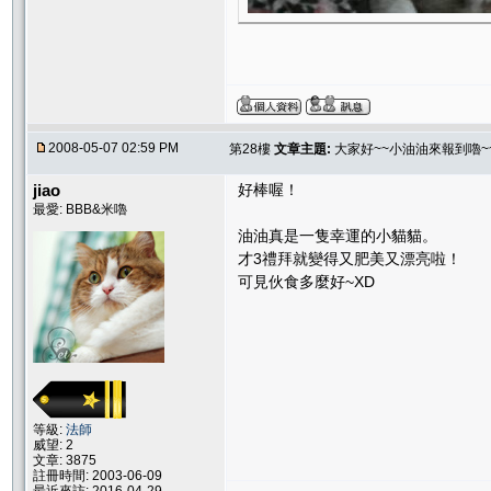
2008-05-07 02:59 PM
第28樓
文章主題:
大家好~~小油油來報到嚕~~
jiao
好棒喔！
最愛: BBB&米嚕
油油真是一隻幸運的小貓貓。
才3禮拜就變得又肥美又漂亮啦！
可見伙食多麼好~XD
等級:
法師
威望: 2
文章: 3875
註冊時間: 2003-06-09