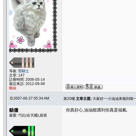
等級:
聖騎士
文章: 147
註冊時間: 2006-05-14
最近來訪: 2012-09-08
離線
2007-06-27 05:34 AM
第20樓
文章主題:
大家好~~小油油來報到嚕~~
貓傭
你真好心,油油能遇到你真是福氣.
最愛: 巧比(在天國),斑斑