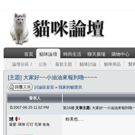
首頁
貓咪論壇
時尚生活
聊天廣場
購物中心
論壇分區 》
公告
最新主題
貓咪討論
貓咪用品
醫
[主題] 大家好~~小油油來報到嚕~~~~
討論區首頁
»
我家的貓寶貝
發表人
2007-06-25 11:02 PM
第16樓
文章主題:
大家好~~小油油來報到嚕~~
球
粉美也.....
最愛: 咪咪 叮叮 毛筆 兔兔