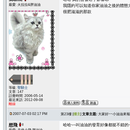
最愛: 火拉拉&胖油油
我隱約可以知道你家油油之後的體態大概是
很肥滋滋的那款
等級:
聖騎士
文章: 147
註冊時間: 2006-05-14
最近來訪: 2012-09-08
離線
2007-07-03 02:17 PM
第23樓 [
樓主
]
文章主題:
大家好~~小油油來報
想飛
哈哈~~叫油油的發育好像都挺不錯的~