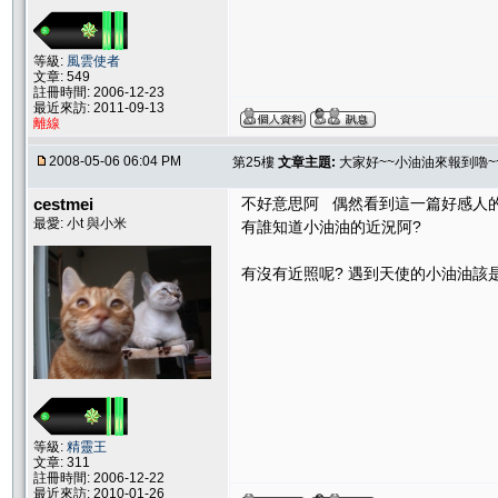
等級:
風雲使者
文章: 549
註冊時間: 2006-12-23
最近來訪: 2011-09-13
離線
2008-05-06 06:04 PM
第25樓
文章主題:
大家好~~小油油來報到嚕~~
cestmei
不好意思阿 偶然看到這一篇好感人的舊
最愛: 小t 與小米
有誰知道小油油的近況阿?
有沒有近照呢? 遇到天使的小油油該是
等級:
精靈王
文章: 311
註冊時間: 2006-12-22
最近來訪: 2010-01-26