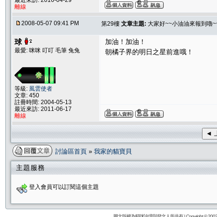
最近來訪: 2016-04-29
離線
2008-05-07 09:41 PM
第29樓
文章主題:
大家好~~小油油來報到嚕~~
球
加油！加油！
最愛: 咪咪 叮叮 毛筆 兔兔
朝橘子界的明日之星前進哦！
等級:
風雲使者
文章: 450
註冊時間: 2004-05-13
最近來訪: 2011-06-17
離線
◄ 
討論區首頁
»
我家的貓寶貝
主題服務
登入會員可以訂閱這個主題
圖文版權為貓咪論壇與發文人所共有 | Copyright © 2002