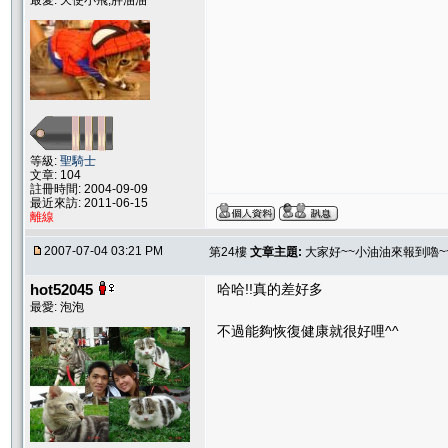
最愛: 天使小飛,胖油油
等級:
聖騎士
文章: 104
註冊時間: 2004-09-09
最近來訪: 2011-06-15
離線
2007-07-04 03:21 PM
第24樓
文章主題:
大家好~~小油油來報到嚕~~
hot52045
哈哈!!真的差好多
最愛: 泡泡
不過能夠恢復健康就很好哩^^