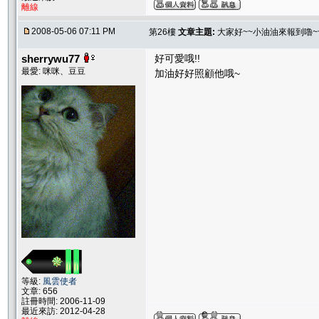
離線
2008-05-06 07:11 PM
第26樓
文章主題:
大家好~~小油油來報到嚕~~
sherrywu77
好可愛哦!!
最愛: 咪咪、豆豆
加油好好照顧他哦~
等級:
風雲使者
文章: 656
註冊時間: 2006-11-09
最近來訪: 2012-04-28