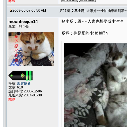
離線
2008-05-07 05:56 AM
第27樓
文章主題:
大家好~~小油油來報到嚕~~
moonheejun14
豬小瓜：恩∼∼人家也想變成小油油
最愛: =豬小瓜=
瓜媽：你是肥的小油油吧？
等級:
風雲使者
文章: 610
註冊時間: 2006-12-06
最近來訪: 2014-01-30
離線