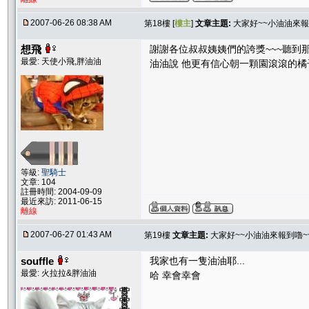
2007-06-26 08:38 AM
第18樓 [
樓主
]
文章主題:
大家好~~小油油來報
想飛
謝謝各位叔叔姨姨們的誇獎~~~聽到那
最愛: 天使小飛,胖油油
油油說 他更有信心朝一顆園滾滾的橘子
等級:
聖騎士
文章: 104
註冊時間: 2004-09-09
最近來訪: 2011-06-15
離線
2007-06-27 01:43 AM
第19樓
文章主題:
大家好~~小油油來報到嚕~~
souffle
我家也有一隻油油耶...
最愛: 火拉拉&胖油油
哈 幸會幸會