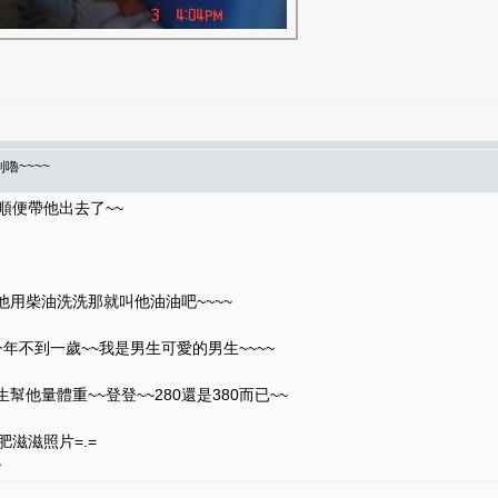
嚕~~~~
順便帶他出去了~~
他用柴油洗洗那就叫他油油吧~~~~
今年不到一歲~~我是男生可愛的男生~~~~
他量體重~~登登~~280還是380而已~~
肥滋滋照片=.=
~