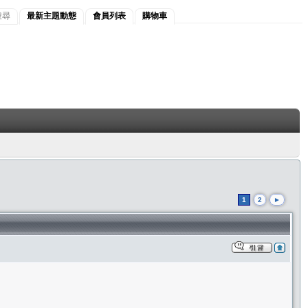
搜尋
最新主題動態
會員列表
購物車
1
2
►