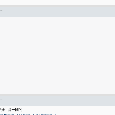
~~
~~
...是一國的...!!!