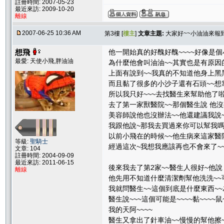
註冊時間: 2007-05-23
最近來訪: 2009-10-20
離線
2007-06-25 10:36 AM
第3樓 [
樓主
]
文章主題:
大家好~~小油油來報到
想飛
他一開始真的好醜好醜~~~~好像是個小
最愛: 天使小飛,胖油油
為什麼他會叫油油~~其實也是有原因的
上面有說到~~我真的不知道他身上黑黑
而且黏了很多的小沙子還有石頭~~想
所以我只好~~~去找醫生來幫助他了啦~
去了第一家獸醫院~~那個醫生說 他沒
美容師說他也沒辦法~~他還建議我說
我跟他說~那我去買過來你可以幫我嗎~
以前小飛在的時候~~他生病來這家醫院
等級:
聖騎士
經過這次~我想我應該再也不會來了~
文章: 104
註冊時間: 2004-09-09
最近來訪: 2011-06-15
後來我去了第2家~~醫生人很好~他說
離線
他先用不知道什麼清潔劑幫他洗洗~~
我就問醫生~~這個到底是什麼東西~~
醫生說~~~這個可能是~~~~黏~~~~鼠~
我的天阿~~~~
醫生又拿出了針車油~~慢慢的幫他擦~