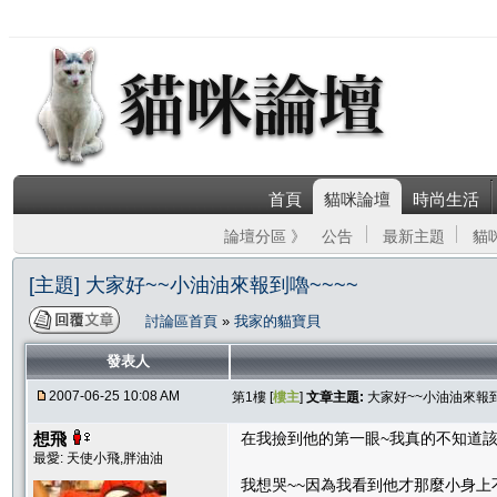
首頁
貓咪論壇
時尚生活
論壇分區 》
公告
最新主題
貓
[主題] 大家好~~小油油來報到嚕~~~~
討論區首頁
»
我家的貓寶貝
發表人
2007-06-25 10:08 AM
第1樓 [
樓主
]
文章主題:
大家好~~小油油來報到
想飛
在我撿到他的第一眼~我真的不知道該
最愛: 天使小飛,胖油油
我想哭~~因為我看到他才那麼小身上