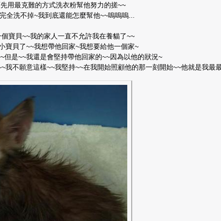
先用最克難的方式洗衣粉幫他努力的搓~~
完全洗不掉~我到底還能怎麼幫他~~嗚嗚嗚...
一個寶貝~~我的家人一直不允許我在養貓了~~
小寶貝了~~我想帶他回家~我想要給他一個家~
~但是~~我還是會堅持帶他回家的~~因為以他的狀況~
~我不願意這樣~~我堅持~~在我開始照顧他的那一刻開始~~他就是我最最