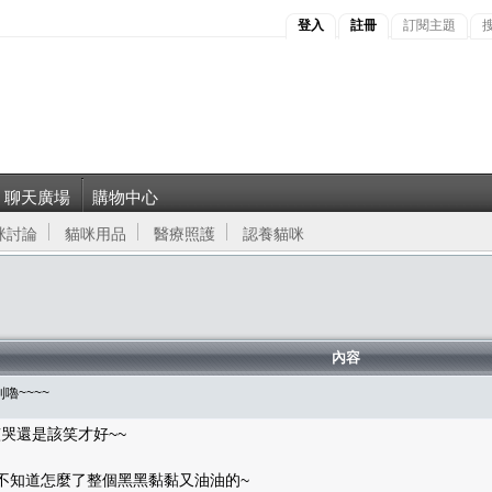
登入
註冊
訂閱主題
聊天廣場
購物中心
咪討論
貓咪用品
醫療照護
認養貓咪
內容
嚕~~~~
哭還是該笑才好~~
不知道怎麼了整個黑黑黏黏又油油的~