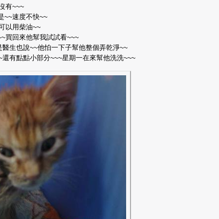
有~~~
~~速度不快~~
可以用柴油~~
~~買回來他幫我試試看~~~
是醫生也說~~他怕一下子幫他整個弄乾淨~~
~還有點點小部分~~~星期一在來幫他洗洗~~~