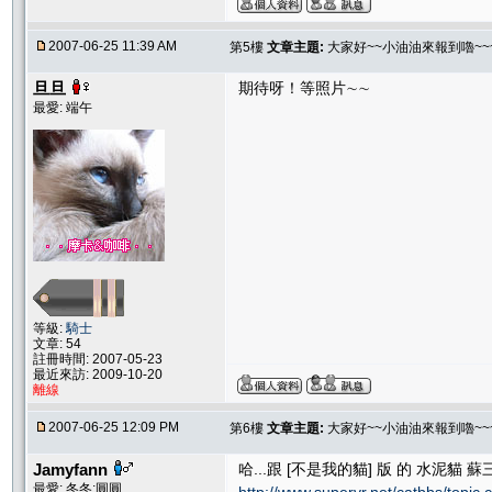
2007-06-25 11:39 AM
第5樓
文章主題:
大家好~~小油油來報到嚕~~
旦旦
期待呀！等照片∼∼
最愛: 端午
等級:
騎士
文章: 54
註冊時間: 2007-05-23
最近來訪: 2009-10-20
離線
2007-06-25 12:09 PM
第6樓
文章主題:
大家好~~小油油來報到嚕~~
Jamyfann
哈...跟 [不是我的貓] 版 的 水泥貓 蘇三妹
最愛: 冬冬;圓圓