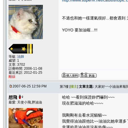
http://www.supervr.net/catbbs/topi
不過也和她一樣運氣很好...都會遇到 天使
YOYO 要加油喔...!!!
等級:
法師
威望: 1
文章: 3702
註冊時間: 2006-11-08
最近來訪: 2012-01-25
離線
2007-06-25 12:59 PM
第7樓 [
樓主
]
文章主題:
大家好~~小油油來報到
想飛
哈哈 ~~看到保證妳們嚇到~~~
最愛: 天使小飛,胖油油
現在肥滋滋的哈哈~~~~
我剛剛有去看水泥貓貓~~
我覺得油油跟他比~~油油比她幸運多了
幸運的是油油並沒有外傷~~~