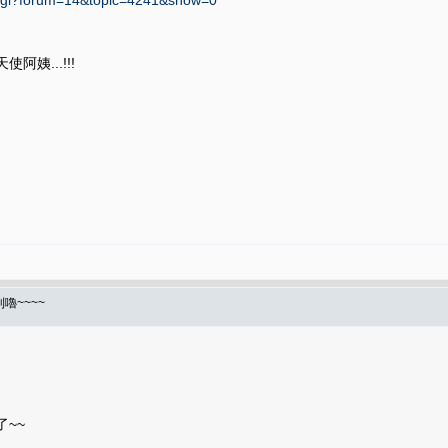
c.cgi?forum=14&topic=4241&show=0
阿姨...!!!
嚕~~~~
~~