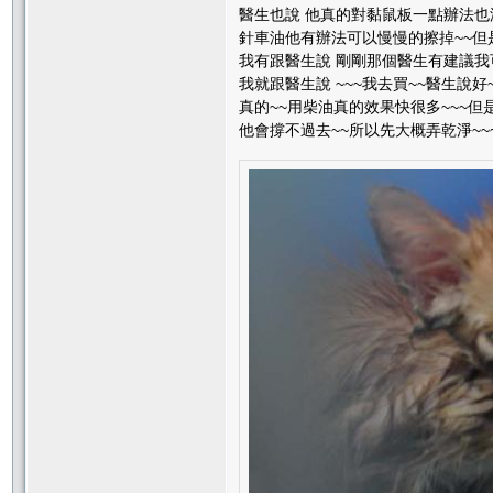
醫生也說 他真的對黏鼠板一點辦法也沒
針車油他有辦法可以慢慢的擦掉~~但是
我有跟醫生說 剛剛那個醫生有建議我
我就跟醫生說 ~~~我去買~~醫生說好
真的~~用柴油真的效果快很多~~~但
他會撐不過去~~所以先大概弄乾淨~~