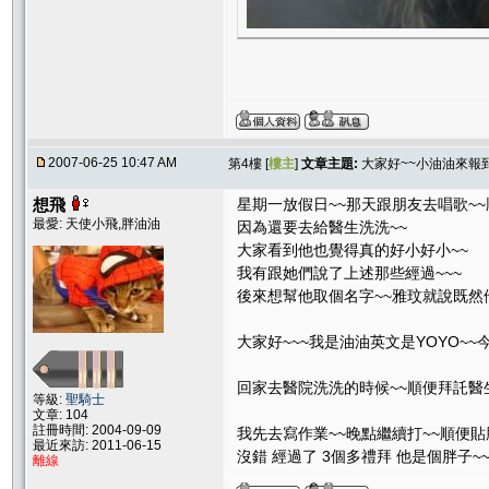
2007-06-25 10:47 AM
第4樓 [
樓主
]
文章主題:
大家好~~小油油來報到
想飛
星期一放假日~~那天跟朋友去唱歌~~
最愛: 天使小飛,胖油油
因為還要去給醫生洗洗~~
大家看到他也覺得真的好小好小~~
我有跟她們說了上述那些經過~~~
後來想幫他取個名字~~雅玟就說既然
大家好~~~我是油油英文是YOYO~~
回家去醫院洗洗的時候~~順便拜託醫生幫
等級:
聖騎士
文章: 104
註冊時間: 2004-09-09
我先去寫作業~~晚點繼續打~~順便貼
最近來訪: 2011-06-15
沒錯 經過了 3個多禮拜 他是個胖子~
離線