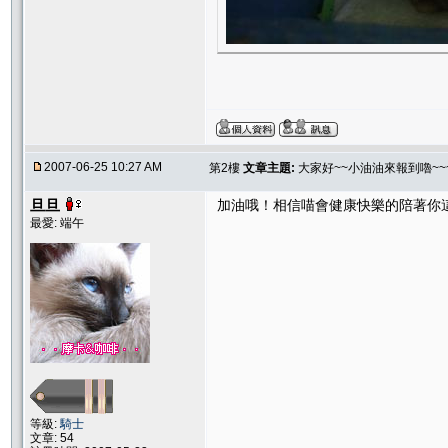
2007-06-25 10:27 AM
第2樓
文章主題:
大家好~~小油油來報到嚕~~
旦旦
加油哦！相信喵會健康快樂的陪著你
最愛: 端午
等級:
騎士
文章: 54