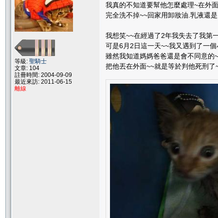
我真的不知道要幫他怎麼處理~在外面
完全洗不掉~~回家用卸妝油.乳液還是
我想笑~~在經過了2年我失去了我第
可是6月2日這一天~~我又遇到了一個
雖然我知道媽媽爸爸還是會不同意的~
等級:
聖騎士
把他丟在外面~~就是等於判他死刑了~
文章: 104
註冊時間: 2004-09-09
最近來訪: 2011-06-15
離線