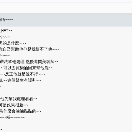
嚕~~~~
ET~~
~~~
的是什麼~~~
靠自己幫助他但是我幫不了他~~~
~~~
辦法幫他處理 然後還問美容師~~
~~可以去買柴油回來幫他洗~~
~反正他就是說不行~~~
~~這個醫生有誤判~~
~
 他先幫我處理看看~~
可是效果很差~~
為什麼會油油黏黏的~~
~~板~~~~~~
~