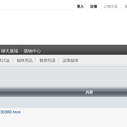
登入
註冊
訂閱主題
聊天廣場
購物中心
咪討論
貓咪用品
醫療照護
認養貓咪
內容
/30380.html