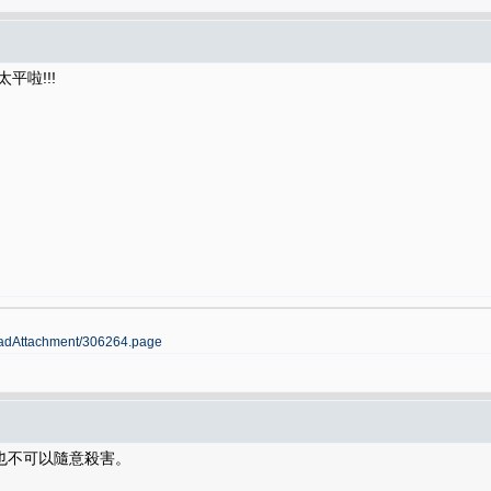
平啦!!!
loadAttachment/306264.page
也不可以隨意殺害。