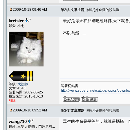
2009-10-18 09:46 AM
第2樓
文章主題:
[轉貼]好奇怪的說法喔
kreisler
最好是每天在那邊唸經拜佛,天下就會太
最愛: 小七
不以為然......
等級:
大法師
認養切結書
文章: 4543
http://www.supervr.net/catbbs/topics/down
註冊時間: 2009-05-25
最近來訪: 2013-10-13
離線
2009-10-18 09:52 AM
第3樓
文章主題:
[轉貼]好奇怪的說法喔
wang710
眾生的生命是平等的，就算是螞蟻，
最愛: 三隻天使貓，門外還有...