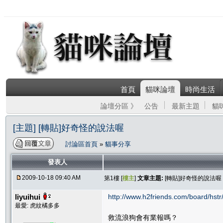
首頁
貓咪論壇
時尚生活
論壇分區 》
公告
最新主題
貓
[主題] [轉貼]好奇怪的說法喔
討論區首頁
»
貓事分享
發表人
2009-10-18 09:40 AM
第1樓 [
樓主
]
文章主題:
[轉貼]好奇怪的說法喔
liyuihui
http://www.h2friends.com/board/hstr
最愛: 虎紋橘多多
救流浪狗會有業報嗎？