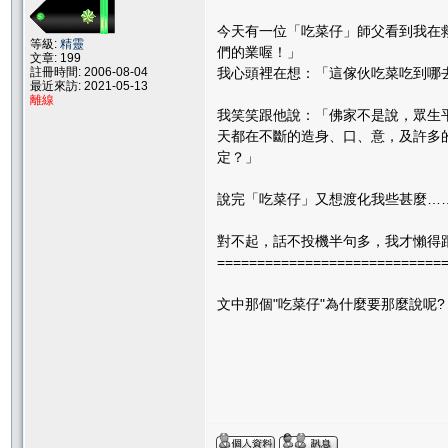
今天有一位「吃菜仔」師父看到我在
等級:
精靈
們的業喔！」
文章: 199
註冊時間: 2006-08-04
我心頭裡在想：「這傢伙吃菜吃到哪
最近來訪: 2021-05-13
離線
我笑笑跟他說：「佛家不是說，眾生
天都在不斷的造身、口、意，及許多
定？」
說完「吃菜仔」又想渡化我些甚麼…
對不起，話不投機半句多，我才懶得
============================
文中那個"吃菜仔"為什麼要那麼說呢?