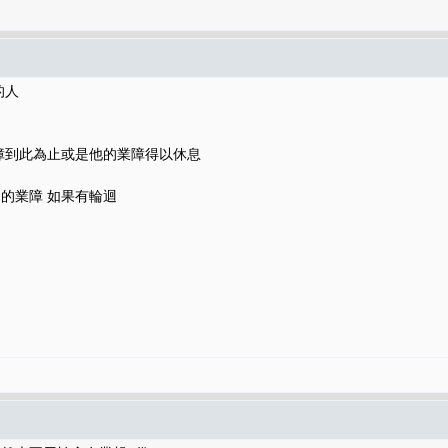
的人
障到此為止或是他的業障得以休息
的業障 如果有輪迴