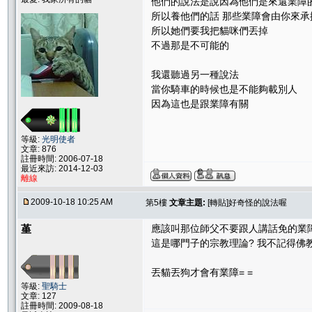
他們的說法是說因為他們是來還業障
所以養他們的話 那些業障會由你來承
所以她們要我把貓咪們丟掉
不過那是不可能的
我還聽過另一種說法
當你騎車的時候也是不能夠載別人
因為這也是跟業障有關
等級:
光明使者
文章: 876
註冊時間: 2006-07-18
最近來訪: 2014-12-03
離線
2009-10-18 10:25 AM
第5樓
文章主題:
[轉貼]好奇怪的說法喔
堇
應該叫那位師父不要跟人講話免的業
這是哪門子的宗教理論? 我不記得佛
丟貓丟狗才會有業障= =
等級:
聖騎士
文章: 127
註冊時間: 2009-08-18