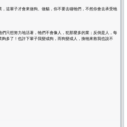
業，這輩子才會來做狗、做貓，你不要去碰牠們，不然你會去承受牠
牠們只想努力地活著，牠們不會像人，犯那麼多的業；反倒是人，每
業夠多了！也許下輩子我變成狗，而狗變成人，換牠來救我也說不