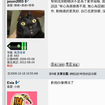
jason2003
幫助流浪動物決不是為了要求福報, 當
最愛: 咪咪+弟弟+乖乖
語說 "有心為善雖善不賞, 無心為惡雖
作, 動物過的更美好, 自己也更快樂, 沒
等級:
風雲使者
文章: 683
註冊時間: 2006-05-08
最近來訪: 2012-08-24
離線
2009-10-18 10:55 AM
第8樓
文章主題:
[轉貼]好奇怪的說法喔
Exia
虧他白修佛法了
最愛: 小摺