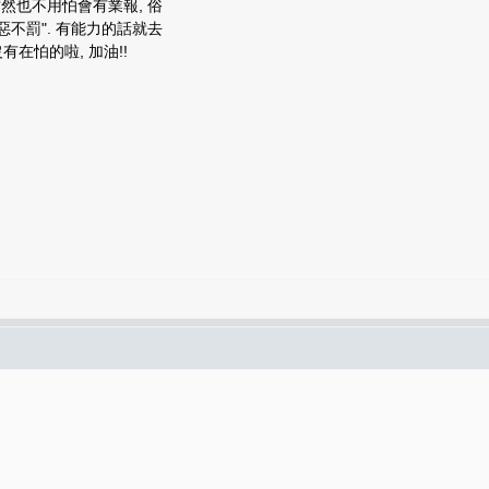
然也不用怕會有業報, 俗
惡不罰". 有能力的話就去
有在怕的啦, 加油!!