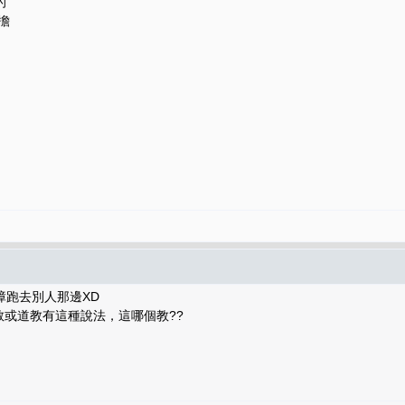
的
擔
障跑去別人那邊XD
教或道教有這種說法，這哪個教??