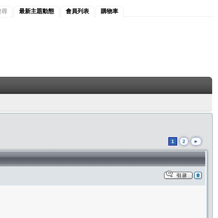
搜尋
最新主題動態
會員列表
購物車
1
2
►