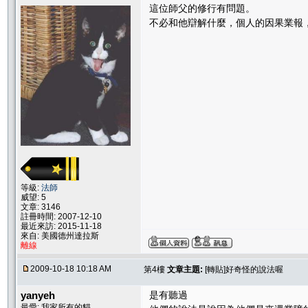
這位師父的修行有問題。
不必和他辯解什麼，個人的因果業報
等級:
法師
威望: 5
文章: 3146
註冊時間: 2007-12-10
最近來訪: 2015-11-18
來自: 美國德州達拉斯
離線
2009-10-18 10:18 AM
第4樓
文章主題:
[轉貼]好奇怪的說法喔
yanyeh
是有聽過
最愛: 我家所有的貓