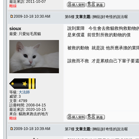
最近來訪: 2011-10-07
離線
2009-10-18 10:30 AM
第6樓
文章主題:
[轉貼]好奇怪的說法喔
sioux
說到業障 今生會去救貓救狗救動物
最愛: 只愛短毛黑貓
是來償還 前世對所救的動物的債
被救的動物 就是說 他所應承擔的業
該救而不救 才是累積自己下輩子要還
等級:
大法師
威望: 3
文章: 4799
註冊時間: 2008-04-15
最近來訪: 2020-10-15
來自: 貓跑來跑去的地方
離線
2009-10-18 10:39 AM
第7樓
文章主題:
[轉貼]好奇怪的說法喔