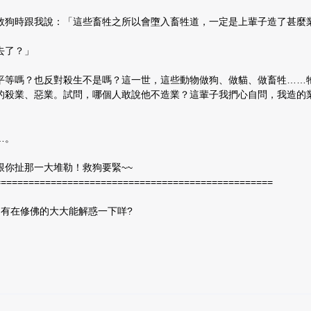
救狗時跟我說：「這些畜牲之所以會墮入畜牲道，一定是上輩子造了甚麼
去了？」
平等嗎？也反對殺生不是嗎？這一世，這些動物做狗、做貓、做畜牲……
的殺業、惡業。試問，哪個人敢說他不造業？這輩子我捫心自問，我造的
…。
跟你扯那一大堆勒！救狗要緊~~
==================================================
 有在修佛的大大能解惑一下咩?