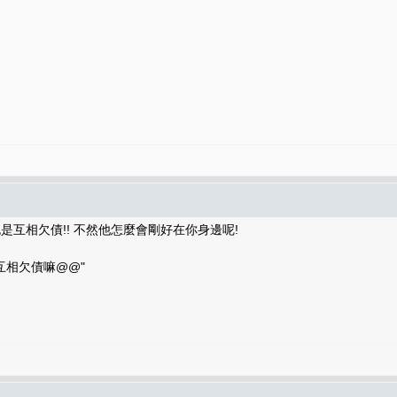
互相欠債!! 不然他怎麼會剛好在你身邊呢!
互相欠債嘛@@"