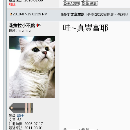
最近來訪: 2018-01-30
離線
2010-07-19 02:29 PM
第8樓
文章主題:
[分享]2010寵物展~~戰利品
花拉拉小不點
哇∼真豐富耶
最愛: ｍｕｍｕ
等級:
騎士
文章: 68
註冊時間: 2005-07-17
最近來訪: 2011-03-01