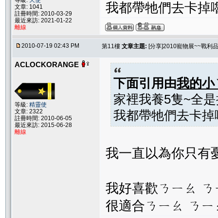
等級:
天使
我都帶牠們去卡掉嚕
文章: 1041
註冊時間: 2010-03-29
最近來訪: 2021-01-22
離線
2010-07-19 02:43 PM
第11樓
文章主題:
[分享]2010寵物展~~戰利
ACLOCKORANGE
下面引用由
我的小
家裡我養5隻~全是
等級:
精靈使
文章: 2322
我都帶牠們去卡掉
註冊時間: 2010-06-05
最近來訪: 2015-06-28
離線
我一直以為你只有
我好喜歡ㄋㄧㄠ 
很適合ㄋㄧㄠ ㄋㄧ