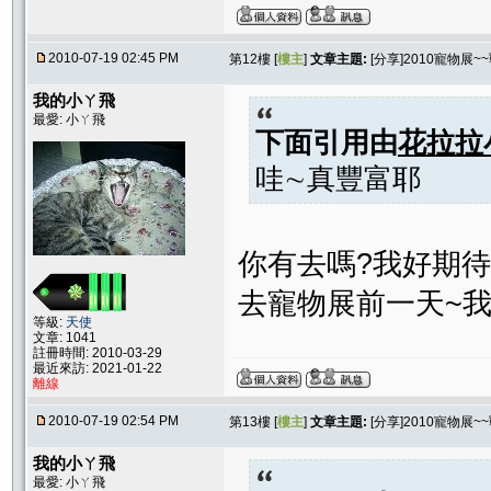
2010-07-19 02:45 PM
第12樓 [
樓主
]
文章主題:
[分享]2010寵物展~
我的小ㄚ飛
最愛: 小ㄚ飛
下面引用由
花拉拉
哇∼真豐富耶
你有去嗎?我好期待
去寵物展前一天~我
等級:
天使
文章: 1041
註冊時間: 2010-03-29
最近來訪: 2021-01-22
離線
2010-07-19 02:54 PM
第13樓 [
樓主
]
文章主題:
[分享]2010寵物展~
我的小ㄚ飛
最愛: 小ㄚ飛