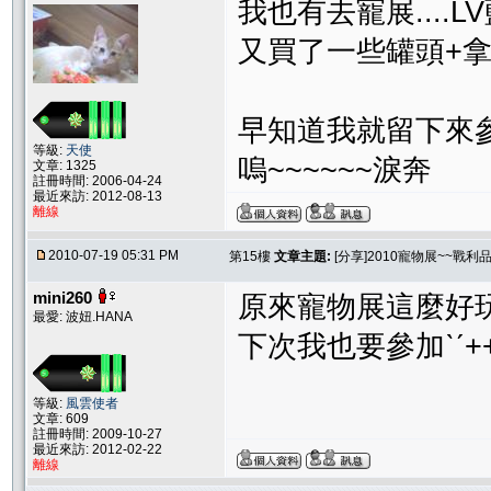
我也有去寵展....
又買了一些罐頭+
早知道我就留下來
等級:
天使
嗚~~~~~~淚奔
文章: 1325
註冊時間: 2006-04-24
最近來訪: 2012-08-13
離線
2010-07-19 05:31 PM
第15樓
文章主題:
[分享]2010寵物展~~戰利
mini260
原來寵物展這麼好
最愛: 波妞.HANA
下次我也要參加ˋˊ+
等級:
風雲使者
文章: 609
註冊時間: 2009-10-27
最近來訪: 2012-02-22
離線