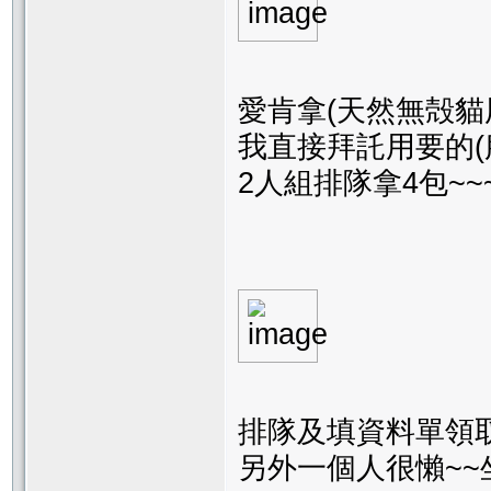
愛肯拿(天然無殻貓
我直接拜託用要的(
2人組排隊拿4包~~
排隊及填資料單領
另外一個人很懶~~