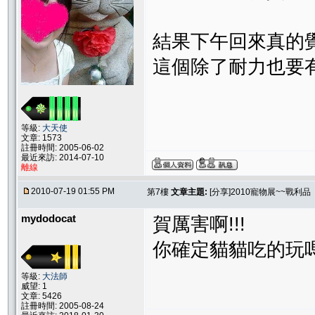
結果下午回來真的
這個除了耐力也要
等級:
大天使
文章: 1573
註冊時間: 2005-06-02
最近來訪: 2014-07-10
離線
2010-07-19 01:55 PM
第7樓
文章主題:
[分享]2010寵物展~~戰利品
mydodocat
賀厲害啊!!!
你確定貓貓吃的玩
等級:
大法師
威望: 1
文章: 5426
註冊時間: 2005-08-24