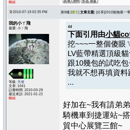
離線
2010-07-19 02:35 PM
第9樓 [
樓主
]
文章主題:
[分享]2010寵物展~~
我的小ㄚ飛
最愛: 小ㄚ飛
下面引用由
小貓cof
挖~~~一整個傻眼
LV藍帶精選頂級貓
跟10幾包的試吃包
我就不想再填資料
...
等級:
天使
文章: 1041
註冊時間: 2010-03-29
最近來訪: 2021-01-22
離線
好加在~我有請弟弟
騎機車到捷運站~搭
貿中心展覽三館~