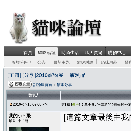
首頁
貓咪論壇
時尚生活
聊天廣場
購物中心
論壇分區 》
公告
最新主題
貓咪討論
貓咪用品
醫
[主題] [分享]2010寵物展~~戰利品
討論區首頁
»
貓事分享
發表人
2010-07-18 09:08 PM
第1樓 [
樓主
]
文章主題:
[分享]2010寵物展~~
[這篇文章最後由我的小ㄚ
我的小ㄚ飛
最愛: 小ㄚ飛