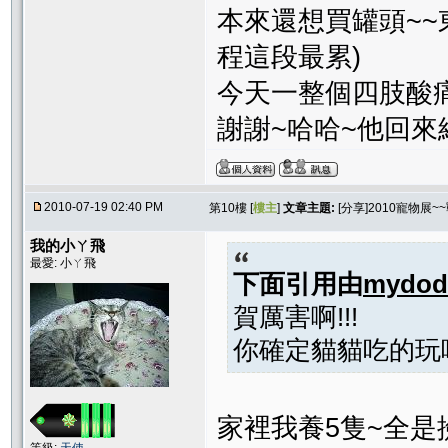
本來還想買罐頭~~
程這段最累)
今天一整個四肢酸痛
謝謝~哈哈~他回來
2010-07-19 02:40 PM
第10樓 [
樓主
]
文章主題:
[分享]2010寵物展~
我的小ㄚ飛
最愛: 小ㄚ飛
下面引用由
mydod
賀厲害啊!!!
你確定貓貓吃的玩
家裡我養5隻~全是