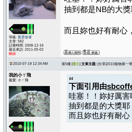
抽到都是NB的大獎
而且妳也好有耐心，
等級:
風雲使者
文章: 582
註冊時間: 2008-12-16
最近來訪: 2011-05-02
離線
2010-07-19 12:34 AM
第5樓 [
樓主
]
文章主題:
[分享]2010寵物展~~
我的小ㄚ飛
最愛: 小ㄚ飛
下面引用由
sbcoff
哇塞！！妳好厲害
抽到都是的大獎耶
而且妳也好有耐心