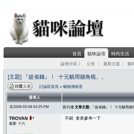
首頁
貓咪論壇
時尚生活
論壇分區 》
公告
最新主題
貓
[主題] 『超省錢』！ 十元貓用牆角梳。。
討論區首頁
»
貓物滴唉歪
發表人
2006-03-08 04:25 PM
第31樓
文章主題:
『超省錢』！ 十元貓用牆
TROVAN
不錯 拿來參考一下
最愛: 十六