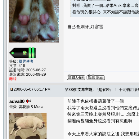
對呀..我做了一個..結果Aniki拿來...磨
看他玩的很開心..真不知該不該跟他說.
自己會刷牙,好塞雷..........
等級:
風雲使者
文章: 418
註冊時間: 2005-06-27
最近來訪: 2006-09-29
離線
2006-05-07 06:17 PM
第38樓
文章主題:
『超省錢』！ 十元貓用牆
adva80
前陣子也依樣畫葫蘆做了一個
最愛: 蛋花湯 & Moca
我等了兩天都還是沒看到他們去磨蹭
後來第三天晚上突然發現,哇.....怎
翻遍兩隻貓全身也沒看到有流血啊
今天上來看大家的說法之後,我想那應