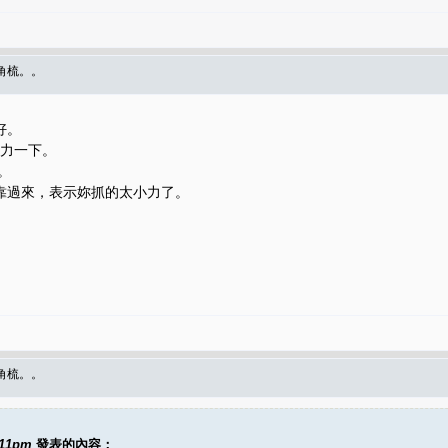
角梳。。
好。
大力一下。
。
靠過來，表示妳抓的太小力了。
角梳。。
:11pm
發表的內容：