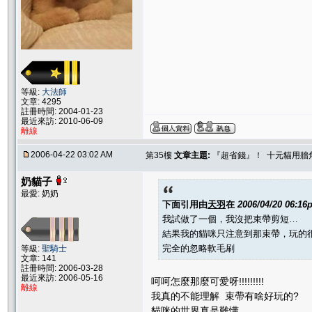
等級:
大法師
文章: 4295
註冊時間: 2004-01-23
最近來訪: 2010-06-09
離線
2006-04-22 03:02 AM
第35樓
文章主題:
『超省錢』！ 十元貓用牆
奶貓子
最愛: 奶奶
下面引用由
天羽
在
2006/04/20 06:16
我試做了一個，我沒把束帶剪短…
結果我的貓咪只注意到那束帶，玩的
完全的忽略軟毛刷
等級:
聖騎士
文章: 141
註冊時間: 2006-03-28
最近來訪: 2006-05-16
呵呵怎麼那麼可愛呀!!!!!!!!!
離線
我真的不能理解 束帶有啥好玩的?
貓咪的世界真是難懂