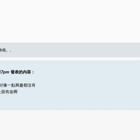
角梳。。
:17pm
發表的內容：
,好像一點興趣都沒有
麼上面有血啊