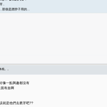
牙..
.那個是蹭脖子用的...
角梳。。
,好像一點興趣都沒有
麼上面有血啊
該就是他們去磨牙吧??