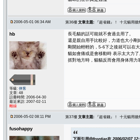
2006-05-01 06:34 AM
第36樓
文章主題:
『超省錢』！ 十元貓用牆
hb
長毛貓的話可能就不會過去用了。
還是親自用手比較好，力道也大小剛
剛開始輕輕的，5-6下之後就可以在
貓如會痛或是會移動時 表示太大力了
抓對地方時，貓貓反而會用身体用力
等級:
俠客
文章: 48
註冊時間: 2006-04-30
最近來訪: 2007-02-11
離線
2006-05-02 08:11 PM
第37樓
文章主題:
『超省錢』！ 十元貓用牆
fusohappy
下面引用由
frontier
在
2006/02/07 12