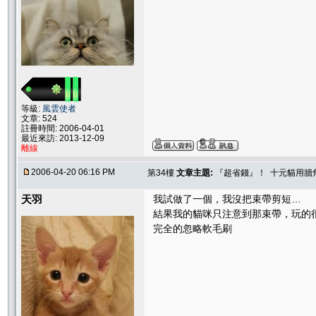
等級:
風雲使者
文章: 524
註冊時間: 2006-04-01
最近來訪: 2013-12-09
離線
2006-04-20 06:16 PM
第34樓
文章主題:
『超省錢』！ 十元貓用牆
天羽
我試做了一個，我沒把束帶剪短…
結果我的貓咪只注意到那束帶，玩的
完全的忽略軟毛刷