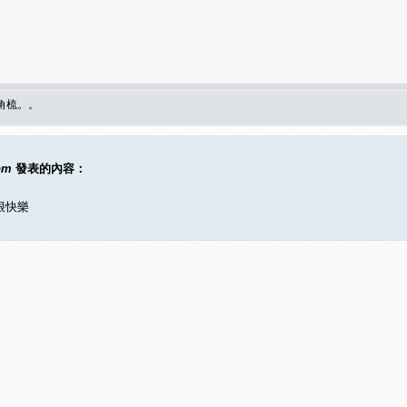
角梳。。
pm
發表的內容：
很快樂