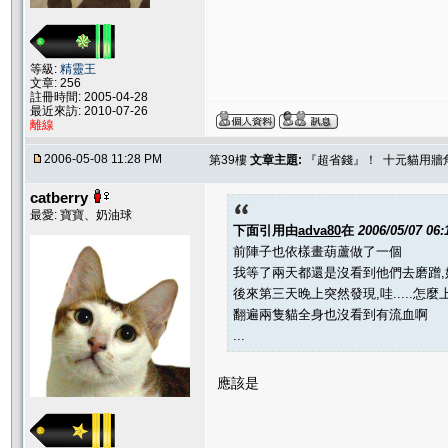
等級:
精靈王
文章: 256
註冊時間: 2005-04-28
最近來訪: 2010-07-26
離線
2006-05-08 11:28 PM
第39樓
文章主題:
『超省錢』！ 十元貓用牆
catberry
最愛: 寶寶、奶油球
下面引用由
adva80
在
2006/05/07 06
前陣子也依樣畫葫蘆做了一個
我等了兩天都還是沒看到他們去磨蹭
後來第三天晚上突然發現,哇.....怎
翻遍兩隻貓全身也沒看到有流血啊
...
應該是