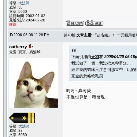
等級:
大法師
威望: 38
文章: 5060
註冊時間: 2003-01-02
最近來訪: 2024-07-28
離線
2006-05-08 11:29 PM
第40樓
文章主題:
『超省錢』！ 十元貓用牆
catberry
最愛: 寶寶、奶油球
下面引用由
天羽
在
2006/04/20 06:16
我試做了一個，我沒把束帶剪短…
結果我的貓咪只注意到那束帶，玩的
完全的忽略軟毛刷
呵呵∼真可愛
不過也算是一種發現
等級:
大法師
威望: 38
文章: 5060