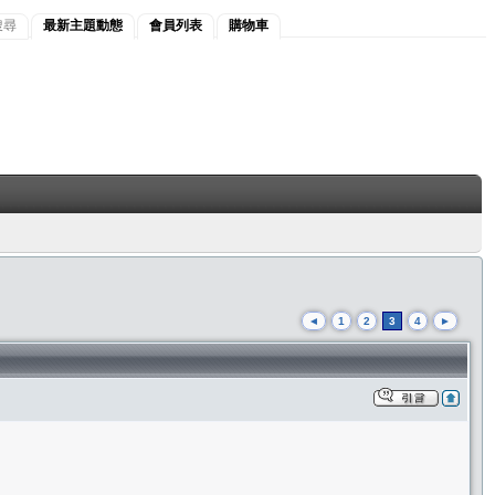
搜尋
最新主題動態
會員列表
購物車
◄
1
2
3
4
►