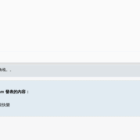
角梳。。
pm
發表的內容：
很快樂