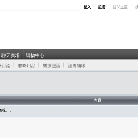
登入
註冊
訂閱主題
聊天廣場
購物中心
咪討論
貓咪用品
醫療照護
認養貓咪
內容
角梳。。