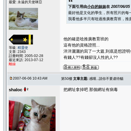
最愛: 永遠的天使咪亞
下面引用由
小白的妹妹
在
2007/06/05
最好他是文化的學生，所有照片的每
我看他多半只有唸過推廣教育班，推
他的確是唸推廣教育班的
這有他的資格證照...
等級:
精靈使
洋洋灑灑的寫了一大篇,到底是想證明
文章: 2343
註冊時間: 2005-02-28
有錢人??有錢卻沒人性的人??
最近來訪: 2013-07-12
離線
2007-06-06 10:43 AM
第50樓
文章主題:
感嘆...請你不要虐待貓
shaloc
把網址拿掉吧 那個網址有病毒