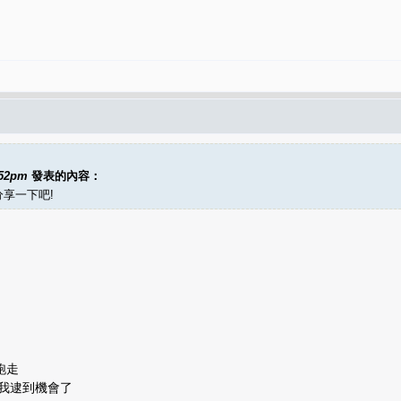
:52pm
發表的內容：
分享一下吧!
候
刻跑走
我逮到機會了