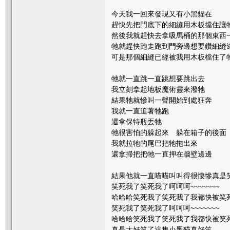
今天我一回來發現又有小黑貓在
趕快先把門底下的細縫用木板擋住讓
然後我就趕快去拿吸馬桶的那個東西
牠就趕快跑走跑到門旁邊想要鑽細縫
可是那個細縫已經被我用木板檔住了
牠就一直跳一直跳想要跳出去
我立刻拿起地板魔術靈來潑牠
結果牠就慘叫一聲開始到處狂奔
我就一直追著牠跑
還拿保特瓶丟牠
牠很害怕的躲起來 躲在箱子的後面
我就拉牠的尾巴把牠拖出來
還拿掃把把牠一直押在牆壁邊邊
結果他就一直喵喵叫叫得很悽慘真是
笑死我了笑死我了呵呵呵~~~~~~~
哈哈哈笑死我了笑死我了我都快被笑
笑死我了笑死我了呵呵呵~~~~~~~
哈哈哈笑死我了笑死我了我都快被笑
真是太好笑了這隻小黑貓真好笑