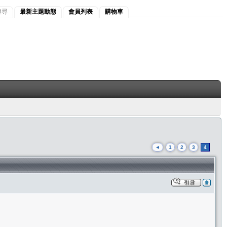
搜尋
最新主題動態
會員列表
購物車
◄
1
2
3
4