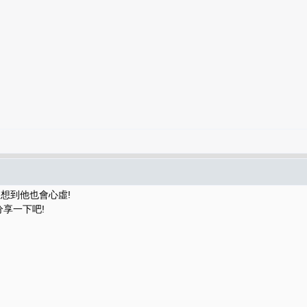
沒想到他也會心虛!
分享一下吧!