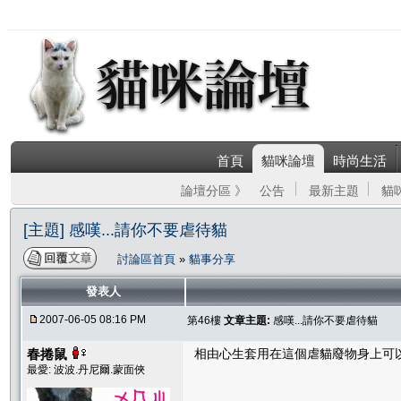
首頁
貓咪論壇
時尚生活
論壇分區 》
公告
最新主題
貓
[主題] 感嘆...請你不要虐待貓
討論區首頁
»
貓事分享
發表人
2007-06-05 08:16 PM
第46樓
文章主題:
感嘆...請你不要虐待貓
春捲鼠
相由心生套用在這個虐貓廢物身上可以
最愛: 波波.丹尼爾.蒙面俠