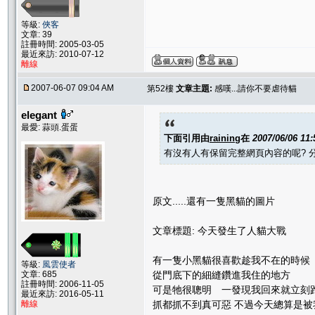
等級:
俠客
文章: 39
註冊時間: 2005-03-05
最近來訪: 2010-07-12
離線
2007-06-07 09:04 AM
第52樓
文章主題:
感嘆...請你不要虐待貓
elegant
最愛: 蒜頭.蛋蛋
下面引用由
raining
在
2007/06/06 11
有沒有人有保留完整網頁內容的呢? 
原文.....還有一隻黑貓的圖片
文章標題: 今天發生了人貓大戰
有一隻小黑貓很喜歡趁我不在的時
等級:
風雲使者
從門底下的細縫鑽進我住的地方
文章: 685
註冊時間: 2006-11-05
可是牠很聰明 一發現我回來就立
最近來訪: 2016-05-11
抓都抓不到真可惡 不過今天總算是被
離線