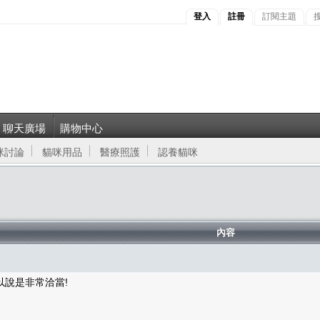
登入
註冊
訂閱主題
聊天廣場
購物中心
咪討論
貓咪用品
醫療照護
認養貓咪
內容
說是非常洽當!