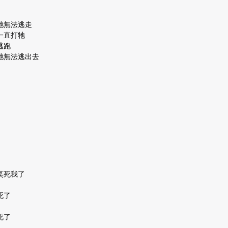
牠無法逃走
一直打牠
逃跑
牠無法逃出去
笑死我了
死了
死了