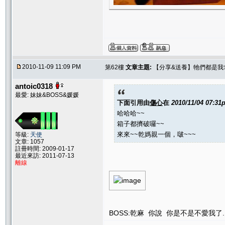
2010-11-09 11:09 PM
第62樓
文章主題:
【分享&送養】牠們都是我
antoic0318
最愛: 妹妹&BOSS&媛媛
下面引用由
傷心
在
2010/11/04 07:31
哈哈哈~~
箱子都擠破囉~~
來來~~乾媽親一個，啵~~~
等級:
天使
文章: 1057
註冊時間: 2009-01-17
最近來訪: 2011-07-13
離線
BOSS:乾麻 你說 你是不是不愛我了..