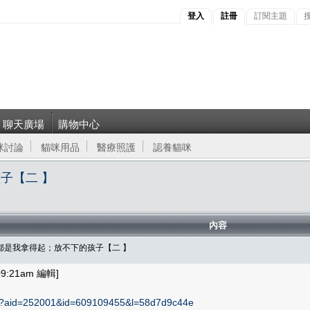
登入
註冊
訂閱主題
聊天廣場
購物中心
咪討論
貓咪用品
醫療照護
認養貓咪
子【二 】
內容
都是我拿得起；放不下的孩子【二 】
9:21am 編輯]
hp?aid=252001&id=609109455&l=58d7d9c44e