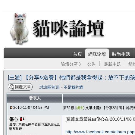
首頁
貓咪論壇
時尚生活
論壇分區 》
公告
最新主題
貓
[主題] 【分享&送養】牠們都是我拿得起；放不下的孩
討論區首頁
»
不是我的貓
發表人
2010-11-07 04:58 PM
第61樓 [
樓主
]
文章主題:
【分享&送養】牠們
傷心
[這篇文章最後由傷心在 2010/11/08 0
最愛: 弟弟&傻蛋&花花&泡菜&四
爺&五爺
http://www.facebook.com/album.p