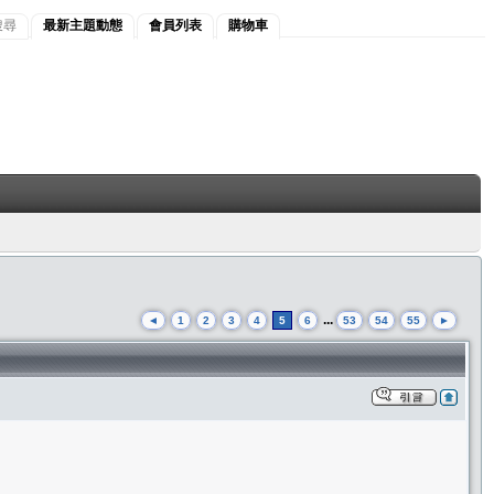
搜尋
最新主題動態
會員列表
購物車
...
◄
1
2
3
4
5
6
53
54
55
►