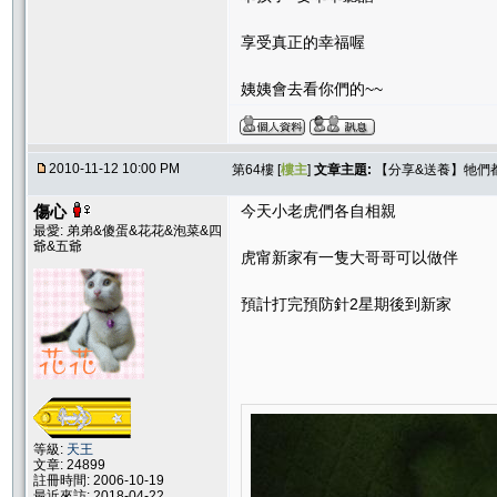
享受真正的幸福喔
姨姨會去看你們的~~
2010-11-12 10:00 PM
第64樓 [
樓主
]
文章主題:
【分享&送養】牠們
傷心
今天小老虎們各自相親
最愛: 弟弟&傻蛋&花花&泡菜&四
爺&五爺
虎甯新家有一隻大哥哥可以做伴
預計打完預防針2星期後到新家
等級:
天王
文章: 24899
註冊時間: 2006-10-19
最近來訪: 2018-04-22