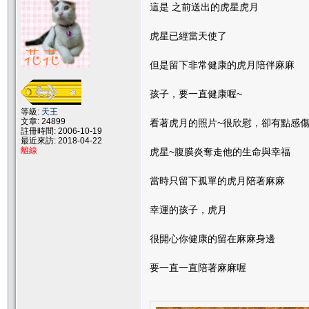
這是 之前送出的虎星虎月
虎星已經當天使了
但是留下非常健康的虎月陪伴麻麻
孩子，要一直健康喔~
等級:
天王
文章: 24899
看著虎月的照片~很欣慰，卻有點感
註冊時間: 2006-10-19
最近來訪: 2018-04-22
離線
虎星~腹膜炎奪走他的生命與幸福
當時只留下孤單的虎月陪著麻麻
幸運的孩子，虎月
很開心你健康的留在麻麻身邊
要一直一直陪著麻麻喔