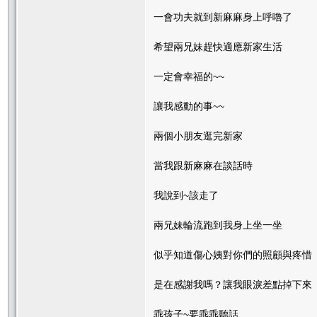
一會功夫就到新麻麻身上呼嚕了
希望兩兄妹趕快適應新家生活
一定會幸福的~~
讓我感動的事~~
兩個小朋友逛完新家
當我跟新麻麻在談話時
我說到~該走了
兩兄妹輪流跑到我身上坐一坐
似乎知道傷心姨對你們的照顧與疼惜
是在感謝我嗎？讓我眼淚差點掉下來
乖孩子~要乖乖聽話