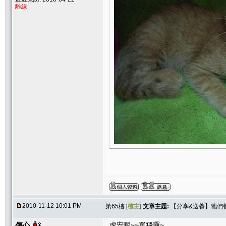
離線
2010-11-12 10:01 PM
第65樓 [
樓主
]
文章主題:
【分享&送養】牠們
傷心
虎安呢~~單飛囉~