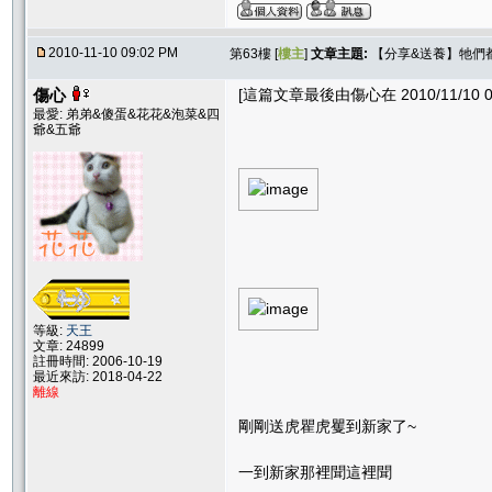
2010-11-10 09:02 PM
第63樓 [
樓主
]
文章主題:
【分享&送養】牠們
傷心
[這篇文章最後由傷心在 2010/11/10 0
最愛: 弟弟&傻蛋&花花&泡菜&四
爺&五爺
等級:
天王
文章: 24899
註冊時間: 2006-10-19
最近來訪: 2018-04-22
離線
剛剛送虎瞿虎矍到新家了~
一到新家那裡聞這裡聞