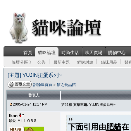
首頁
貓咪論壇
時尚生活
聊天廣場
購物中心
論壇分區 》
公告
最新主題
貓咪討論
貓咪用品
醫
[主題] YUJIN扭蛋系列~
討論區首頁
»
貓之藝品館
發表人
2005-01-24 11:17 PM
第61樓
文章主題:
YUJIN扭蛋系列~
fkao
最愛: M.L.L.O.B.S.
下面引用由
肥貓
在