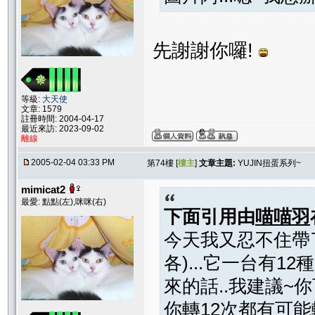
先謝謝你囉!
等級:
大天使
文章: 1579
註冊時間: 2004-04-17
最近來訪: 2023-09-02
離線
2005-02-04 03:33 PM
第74樓 [
樓主
]
文章主題:
YUJIN扭蛋系列~
mimicat2
最愛: 點點(左),咪咪(右)
下面引用由
喵喵羽
今天我又忍不住帶了
各)...它一台有1
來的話..我建議~你可
你轉12次都有可能轉?