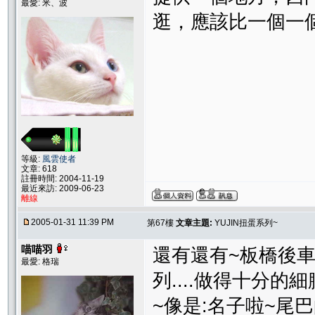
最愛: 米、波
逛，應該比一個一
等級:
風雲使者
文章: 618
註冊時間: 2004-11-19
最近來訪: 2009-06-23
離線
2005-01-31 11:39 PM
第67樓
文章主題:
YUJIN扭蛋系列~
喵喵羽
還有還有~板橋後車
最愛: 格瑞
列....做得十分的
~像是:名子啦~尾巴