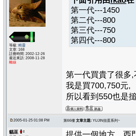
第一代---1450
第二代---800
第三代---750
第四代---800
等級:
精靈
文章: 168
註冊時間: 2002-12-26
最近來訪: 2008-11-28
離線
第一代買貴了很多,
我是買700,750元,
所以看到550也是
2005-01-25 01:08 PM
第66樓
文章主題:
YUJIN扭蛋系列~
貓巫
提供一個地方，西