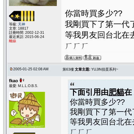
你當時買多少??
我剛買下了第一代
等級:
天神
文章: 18817
等我男友回台北在
註冊時間: 2002-12-31
最近來訪: 2015-06-24
離線
ㄏㄏㄏ
2005-01-25 02:08 AM
第63樓
文章主題:
YUJIN扭蛋系列~
fkao
最愛: M.L.L.O.B.S.
下面引用由
肥貓
在
你當時買多少??
我剛買下了第一代
等我男友回台北在
ㄏㄏㄏ