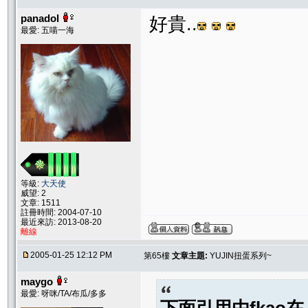
panadol
好貴..
最愛: 五喵一海
等級:
大天使
威望: 2
文章: 1511
註冊時間: 2004-07-10
最近來訪: 2013-08-20
離線
2005-01-25 12:12 PM
第65樓
文章主題:
YUJIN扭蛋系列~
maygo
最愛: 呀咪/TA/布瓜/多多
下面引用由
fkao