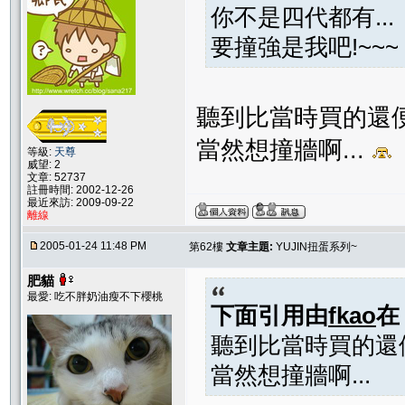
你不是四代都有...
要撞強是我吧!~~~
聽到比當時買的還
當然想撞牆啊...
等級:
天尊
威望: 2
文章: 52737
註冊時間: 2002-12-26
最近來訪: 2009-09-22
離線
2005-01-24 11:48 PM
第62樓
文章主題:
YUJIN扭蛋系列~
肥貓
最愛: 吃不胖奶油瘦不下櫻桃
下面引用由
fkao
聽到比當時買的還
當然想撞牆啊...