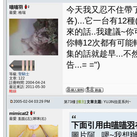
喵喵羽
今天我又忍不住帶了
最愛: 格瑞
各)...它一台有1
來的話..我建議~你可
你轉12次都有可能轉
集的話就趁早...不然
告...= =")
等級:
聖騎士
文章: 122
註冊時間: 2004-04-24
最近來訪: 2011-05-30
離線
2005-02-04 03:29 PM
第73樓 [
樓主
]
文章主題:
YUJIN扭蛋系列~
mimicat2
最愛: 點點(左),咪咪(右)
下面引用由
喵喵羽
圖片阿...嗯~我想