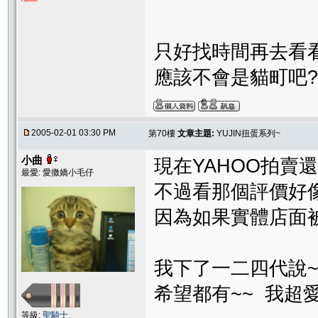
只好找時間再去看看
應該不會是貓町吧?
2005-02-01 03:30 PM
第70樓
文章主題:
YUJIN扭蛋系列~
小曲
現在YAHOO拍賣還
最愛: 愛撒嬌小毛仔
不過看那個評價好
因為如果實體店面
我下了一二四代說~
希望都有~~ 我超愛的
等級:
聖騎士