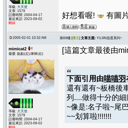
等級:
大天使
文章: 1579
好想看喔!
有圖片
註冊時間: 2004-04-17
最近來訪: 2023-09-02
離線
2005-02-01 10:32 AM
第69樓 [
樓主
]
文章主題:
YUJIN扭蛋系列~
[這篇文章最後由mimica
mimicat2
最愛: 點點(左),咪咪(右)
下面引用由
喵喵羽
還有還有~板橋後車
列....做得十分的
~像是:名子啦~尾巴
等級:
大天使
~~划算啦!!!!!!!
文章: 1579
註冊時間: 2004-04-17
最近來訪: 2023-09-02
離線