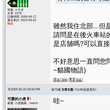
等級:
大天使
文章: 1579
註冊時間: 2004-04-17
最近來訪: 2023-09-02
離線
雖然我住北部...但
請問是在後火車站
是店舖嗎?可以直接
不好意思一直問您問題
~貓國物語)
2005-02-22 04:04 PM
第75樓
文章主題:
YUJIN扭蛋系列~
可愛的小虎
哇~
最愛: 小虎媽媽．march