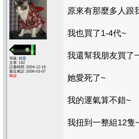
原來有那麼多人跟
我也買了1-4代~
我還幫我朋友買了一
等級:
精靈
文章: 192
註冊時間: 2004-12-16
最近來訪: 2006-03-07
她愛死了~
離線
我的運氣算不錯~
我扭到一整組12隻