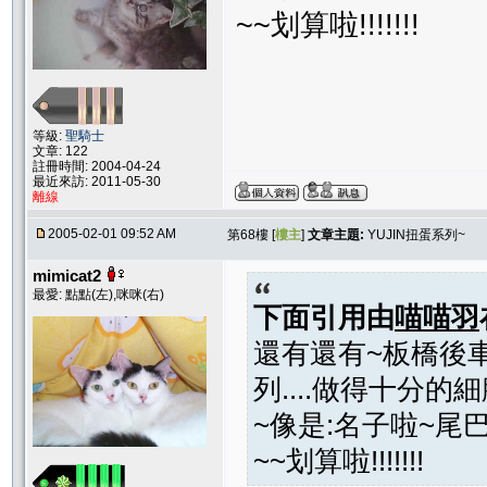
~~划算啦!!!!!!!
等級:
聖騎士
文章: 122
註冊時間: 2004-04-24
最近來訪: 2011-05-30
離線
2005-02-01 09:52 AM
第68樓 [
樓主
]
文章主題:
YUJIN扭蛋系列~
mimicat2
最愛: 點點(左),咪咪(右)
下面引用由
喵喵羽
還有還有~板橋後車
列....做得十分的
~像是:名子啦~尾巴
~~划算啦!!!!!!!