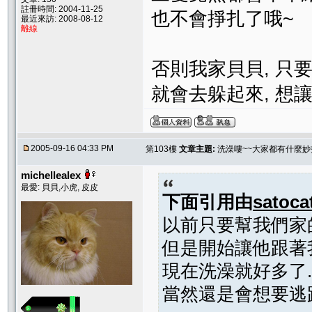
註冊時間: 2004-11-25
也不會掙扎了哦~
最近來訪: 2008-08-12
離線
否則我家貝貝, 只要
就會去躲起來, 想
2005-09-16 04:33 PM
第103樓
文章主題:
洗澡嘍~~大家都有什麼妙
michellealex
最愛: 貝貝,小虎, 皮皮
下面引用由
satoca
以前只要幫我們家的
但是開始讓他跟著我
現在洗澡就好多了..
當然還是會想要逃跑.