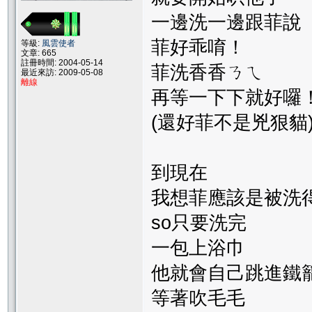
一邊洗一邊跟菲說
菲好乖唷！
等級:
風雲使者
文章: 665
註冊時間: 2004-05-14
菲洗香香ㄋㄟ
最近來訪: 2009-05-08
離線
再等一下下就好囉
(還好菲不是兇狠貓
到現在
我想菲應該是被洗
so只要洗完
一包上浴巾
他就會自己跳進鐵
等著吹毛毛