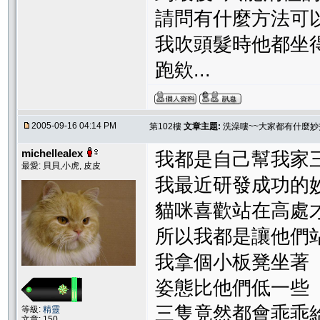
請問有什麼方法可
我吹頭髮時他都坐得
跑欸...
2005-09-16 04:14 PM
第102樓
文章主題:
洗澡嘍~~大家都有什麼妙
michellealex
我都是自己幫我家
最愛: 貝貝,小虎, 皮皮
我最近研發成功的
貓咪喜歡站在高處
所以我都是讓他們
我拿個小板凳坐著
姿態比他們低一些
三隻竟然都會乖乖
等級:
精靈
文章: 150