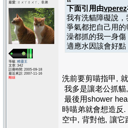
最愛: ㄖㄨㄚㄖㄨㄚ、非弟
下面引用由
vperez
我有洗貓障礙說，
爭氣都把自己用的
澡都抓的我一身傷
適應水因該會好點，呵
等級:
精靈王
文章: 342
註冊時間: 2005-09-18
最近來訪: 2007-11-16
洗前要剪喵指甲, 
離線
我多是讓老公抓貓,
最後用shower h
時喵弟就會想造反.
空中, 背對他, 讓