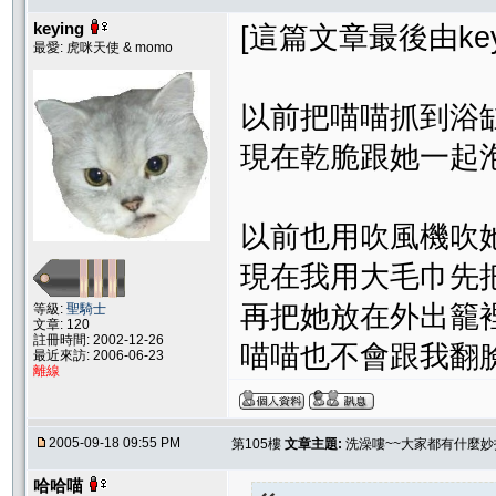
keying
[這篇文章最後由keyin
最愛: 虎咪天使 & momo
以前把喵喵抓到浴
現在乾脆跟她一起
以前也用吹風機吹
現在我用大毛巾先
再把她放在外出籠
等級:
聖騎士
文章: 120
註冊時間: 2002-12-26
喵喵也不會跟我翻
最近來訪: 2006-06-23
離線
2005-09-18 09:55 PM
第105樓
文章主題:
洗澡嘍~~大家都有什麼妙
哈哈喵