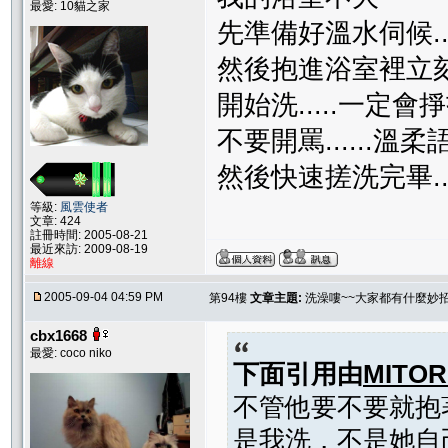
最愛: 10貓之家
先準備好溫水伺候...
然後抱進浴室裡立刻
開始洗.....一定會
不要開罵......
然後快速搓洗完畢.....
等級:
風雲使者
文章: 424
註冊時間: 2005-08-21
最近來訪: 2009-08-19
離線
2005-09-04 04:59 PM
第94樓
文章主題:
洗澡嘍~~大家都有什麼妙
cbx1668
最愛: coco niko
下面引用由
MITOR
不管他要不要就抱
是我洗，不是她自