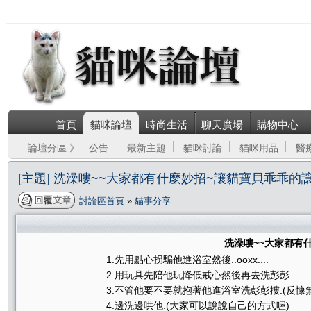
首頁
貓咪論壇
時尚生活
聊天廣場
購物中心
論壇分區 》
公告
最新主題
貓咪討論
貓咪用品
醫
[主題] 洗澡嘍~~大家都有什麼妙招~讓貓寶貝乖乖的
討論區首頁
»
貓事分享
洗澡嘍~~大家都有
1.先用點心拐騙他進浴室然後..ooxx....
2.用玩具先陪他玩降低戒心然後再去洗彭彭.
3.不管他要不要就抱著他進浴室洗彭彭摟.(反慷
4.邊洗邊哄他.(大家可以說說自己的方式喔)