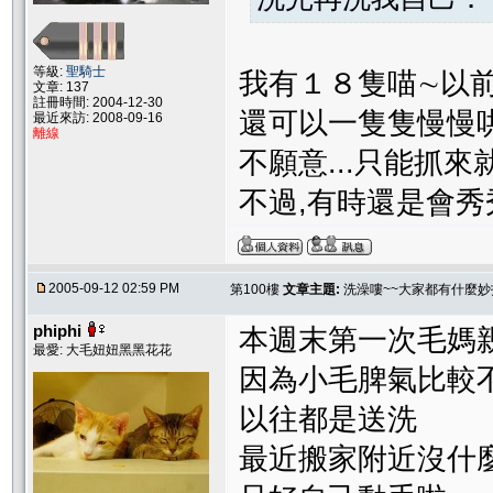
等級:
聖騎士
我有１８隻喵∼以
文章: 137
註冊時間: 2004-12-30
還可以一隻隻慢慢哄
最近來訪: 2008-09-16
離線
不願意...只能抓
不過,有時還是會秀
2005-09-12 02:59 PM
第100樓
文章主題:
洗澡嘍~~大家都有什麼妙
phiphi
本週末第一次毛媽
最愛: 大毛妞妞黑黑花花
因為小毛脾氣比較
以往都是送洗
最近搬家附近沒什