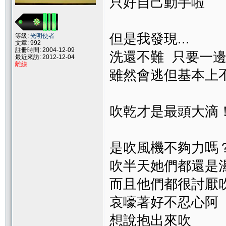
只好自己動手啦
但是我發現...
等級:
光明使者
文章: 992
註冊時間: 2004-12-09
洗還不難 只要一
最近來訪: 2012-12-04
離線
雖然會逃但基本上
吹乾才是最頭大滴
是吹風機不夠力嗎
吹半天她們都還是
而且他們都很討厭
哀嚎著好不忍心阿
想說抱出來吹