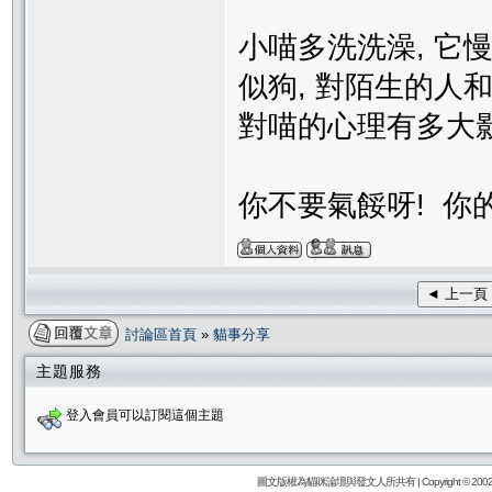
小喵多洗洗澡, 它
似狗, 對陌生的人
對喵的心理有多大影
你不要氣餒呀! 你的
◄ 上一頁
討論區首頁
»
貓事分享
主題服務
登入會員可以訂閱這個主題
圖文版權為貓咪論壇與發文人所共有 | Copyright © 2002