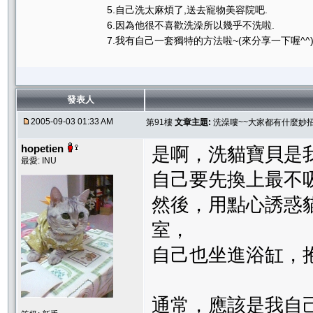
5.自己洗太麻煩了,送去寵物美容院吧.
6.因為他很不喜歡洗澡所以幾乎不洗啦.
7.我有自己一套獨特的方法啦~(來分享一下喔^^
發表人
2005-09-03 01:33 AM
第91樓
文章主題:
洗澡嘍~~大家都有什麼妙
hopetien
是啊，洗貓寶貝是
最愛: INU
自己要先換上最不
然後，用點心誘惑
室，
自己也坐進浴缸，抱著貓
通常，應該是我自