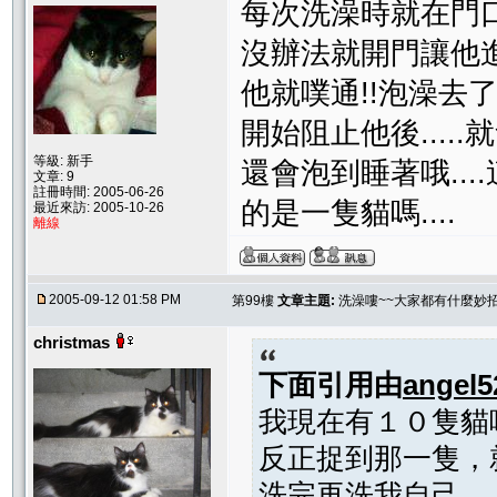
每次洗澡時就在門口
沒辦法就開門讓他進
他就噗通!!泡澡去了!
開始阻止他後.....
等級: 新手
還會泡到睡著哦....
文章: 9
註冊時間: 2005-06-26
的是一隻貓嗎....
最近來訪: 2005-10-26
離線
2005-09-12 01:58 PM
第99樓
文章主題:
洗澡嘍~~大家都有什麼妙
christmas
下面引用由
angel5
我現在有１０隻貓
反正捉到那一隻，
洗完再洗我自己．