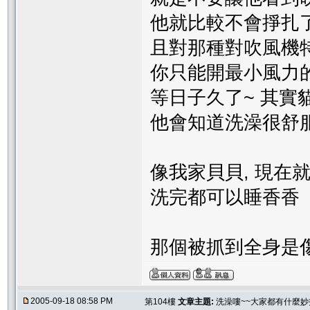
他就比較不會掙扎
且對那種對吹風機
你只能開最小風力
等日子久了~ 其實
他會知道洗澡很舒服
像我家貝貝, 現在
洗完都可以睡香香
那個被抓到全身是傷
2005-09-18 08:58 PM
第104樓
文章主題:
洗澡嘍~~大家都有什麼妙