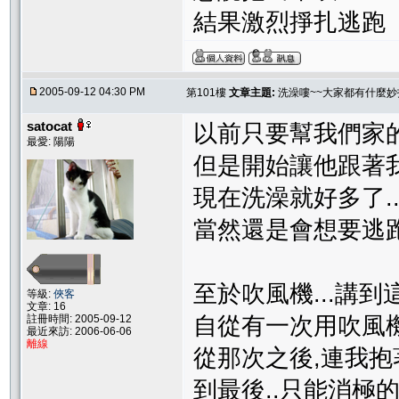
結果激烈掙扎逃跑
2005-09-12 04:30 PM
第101樓
文章主題:
洗澡嘍~~大家都有什麼妙
satocat
以前只要幫我們家的
最愛: 陽陽
但是開始讓他跟著我
現在洗澡就好多了..
當然還是會想要逃跑.
至於吹風機...講到這
等級:
俠客
文章: 16
註冊時間: 2005-09-12
自從有一次用吹風機硬
最近來訪: 2006-06-06
離線
從那次之後,連我抱
到最後..只能消極的