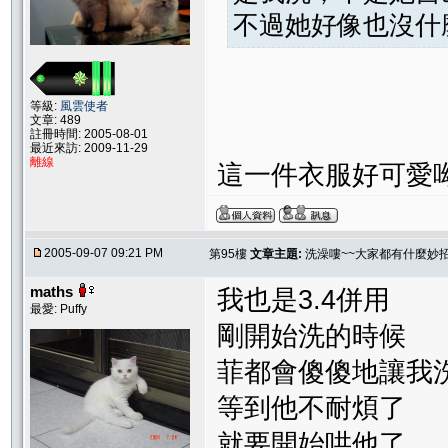
不過她好像也沒什
等級:
風雲使者
文章: 489
註冊時間: 2005-08-01
最近來訪: 2009-11-29
離線
這一件衣服好可愛呦
2005-09-07 09:21 PM
第95樓
文章主題:
洗澡嘍~~大家都有什麼妙
maths
我也是3.4併用
最愛: Puffy
剛開始洗的時候
菲都會傻傻地讓我
等到他不耐煩了
就要開始哄他了