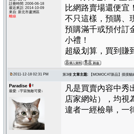
註冊時間: 2006-06-18
比網路賣場還便宜
最近來訪: 2014-10-09
來自: 新北市蘆洲區
離線
不只這樣，預購、
預購滿千或預付訂金
小禮！
超級划算，買到賺
2011-12-18 02:31 PM
第3樓
文章主題:
【MOMOCAT新品】摸摸
Paradise
凡是買賣內容中秀
最愛: ↓宇宙無敵可愛↓
店家網站），均視
違者一經檢舉，一