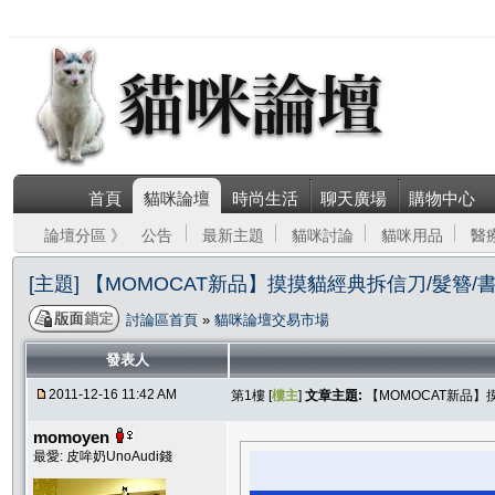
首頁
貓咪論壇
時尚生活
聊天廣場
購物中心
論壇分區 》
公告
最新主題
貓咪討論
貓咪用品
醫
[主題] 【MOMOCAT新品】摸摸貓經典拆信刀/髮
討論區首頁
»
貓咪論壇交易市場
發表人
2011-12-16 11:42 AM
第1樓 [
樓主
]
文章主題:
【MOMOCAT新品
momoyen
最愛: 皮哞奶UnoAudi錢