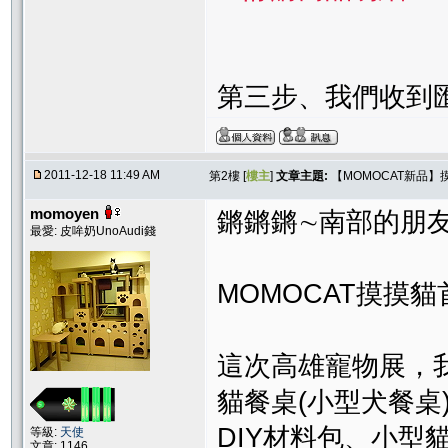
第三步、我們收到
2011-12-18 11:49 AM
第2樓 [
樓主
]
文章主題:
【MOMOCAT新品
momoyen
鏘鏘鏘∼南部的朋友
最愛: 皮哞奶UnoAudi錢
MOMOCAT摸摸
這次高雄寵物展，
貓餐桌(小型犬餐桌
DIY材料包、小型貓
等級:
天使
文章: 1146