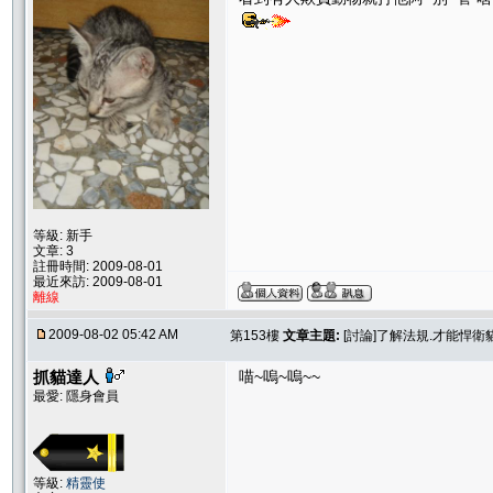
等級: 新手
文章: 3
註冊時間: 2009-08-01
最近來訪: 2009-08-01
離線
2009-08-02 05:42 AM
第153樓
文章主題:
[討論]了解法規.才能悍
抓貓達人
喵~嗚~嗚~~
最愛: 隱身會員
等級:
精靈使