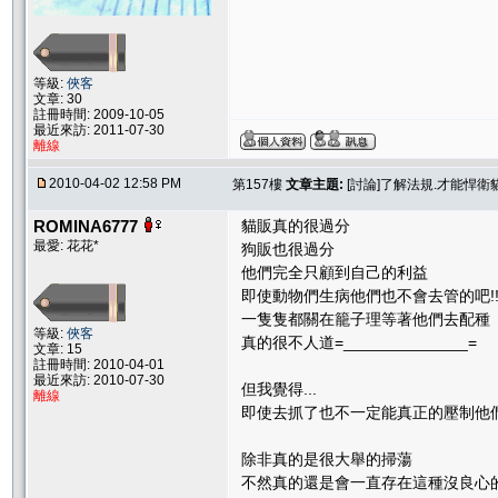
等級:
俠客
文章: 30
註冊時間: 2009-10-05
最近來訪: 2011-07-30
離線
2010-04-02 12:58 PM
第157樓
文章主題:
[討論]了解法規.才能悍
ROMINA6777
貓販真的很過分
最愛: 花花*
狗販也很過分
他們完全只顧到自己的利益
即使動物們生病他們也不會去管的吧!!
一隻隻都關在籠子理等著他們去配種
等級:
俠客
真的很不人道=______________=
文章: 15
註冊時間: 2010-04-01
最近來訪: 2010-07-30
但我覺得...
離線
即使去抓了也不一定能真正的壓制他
除非真的是很大舉的掃蕩
不然真的還是會一直存在這種沒良心