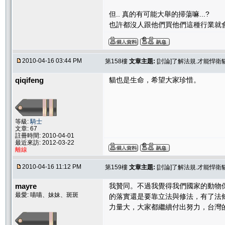
但.. 真的有可能大舉的掃蕩嘛...?
也許都沒人跟他們買他們這種行業就
2010-04-16 03:44 PM
第158樓
文章主題:
[討論]了解法規.才能悍
qiqifeng
貓也是生命，希望大家珍惜。
等級:
騎士
文章: 67
註冊時間: 2010-04-01
最近來訪: 2012-03-22
離線
2010-04-16 11:12 PM
第159樓
文章主題:
[討論]了解法規.才能悍
mayre
我贊同。不過我覺得我們國家的動物
最愛: 喵喵、妹妹、斑斑
的落實還是要靠立法與修法，有了法
力量大，大家都繼續付出努力，台灣