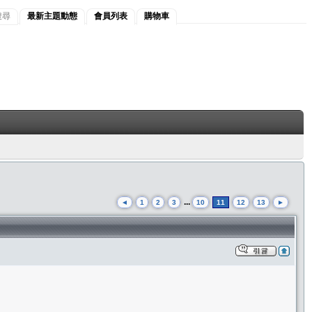
搜尋
最新主題動態
會員列表
購物車
...
◄
1
2
3
10
11
12
13
►