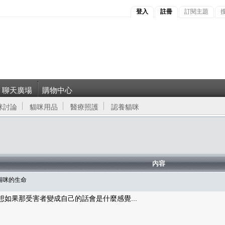
登入
註冊
訂閱主題
聊天廣場
購物中心
咪討論
貓咪用品
醫療照護
認養貓咪
內容
衛貓咪的生命
想想如果那受害者變成自己的話會是什麼感覺...