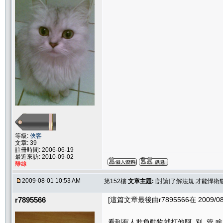
等級:
俠客
文章: 39
註冊時間: 2006-06-19
最近來訪: 2010-09-02
離線
2009-08-01 10:53 AM
第152樓
文章主題:
[討論]了解法規.才能悍
r7895566
[這篇文章最後由r7895566在 2009/08/
看到有人欺負動物就打他阿 別 管 啥