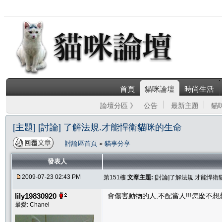
首頁
貓咪論壇
時尚生活
論壇分區 》
公告
最新主題
貓
[主題] [討論] 了解法規.才能悍衛貓咪的生命
討論區首頁
»
貓事分享
發表人
2009-07-23 02:43 PM
第151樓
文章主題:
[討論]了解法規.才能悍
lily19830920
會傷害動物的人,不配當人!!!怎麼不
最愛: Chanel