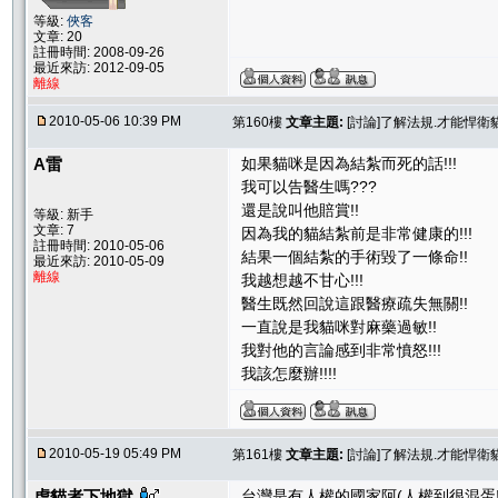
等級:
俠客
文章: 20
註冊時間: 2008-09-26
最近來訪: 2012-09-05
離線
2010-05-06 10:39 PM
第160樓
文章主題:
[討論]了解法規.才能悍
A雷
如果貓咪是因為結紮而死的話!!!
我可以告醫生嗎???
還是說叫他賠賞!!
等級: 新手
文章: 7
因為我的貓結紮前是非常健康的!!!
註冊時間: 2010-05-06
結果一個結紮的手術毀了一條命!!
最近來訪: 2010-05-09
離線
我越想越不甘心!!!
醫生既然回說這跟醫療疏失無關!!
一直說是我貓咪對麻藥過敏!!
我對他的言論感到非常憤怒!!!
我該怎麼辦!!!!
2010-05-19 05:49 PM
第161樓
文章主題:
[討論]了解法規.才能悍
虐貓者下地獄
台灣是有人權的國家阿(人權到很混蛋!!