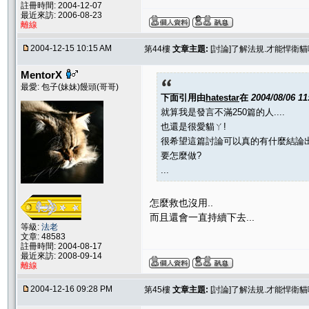
註冊時間: 2004-12-07
最近來訪: 2006-08-23
離線
2004-12-15 10:15 AM
第44樓
文章主題:
[討論]了解法規.才能悍衛
MentorX
最愛: 包子(妹妹)饅頭(哥哥)
下面引用由
hatestar
在
2004/08/06 1
就算我是發言不滿250篇的人....
也還是很愛貓ㄚ!
很希望這篇討論可以真的有什麼結論
要怎麼做?
...
怎麼救也沒用..
而且還會一直持續下去...
等級:
法老
文章: 48583
註冊時間: 2004-08-17
最近來訪: 2008-09-14
離線
2004-12-16 09:28 PM
第45樓
文章主題:
[討論]了解法規.才能悍衛