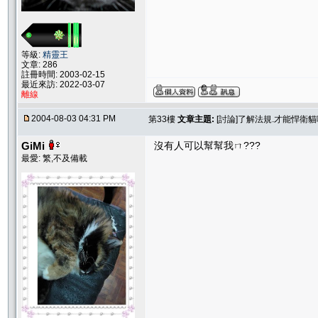
等級:
精靈王
文章: 286
註冊時間: 2003-02-15
最近來訪: 2022-03-07
離線
2004-08-03 04:31 PM
第33樓
文章主題:
[討論]了解法規.才能悍衛
GiMi
沒有人可以幫幫我ㄇ???
最愛: 繁,不及備載