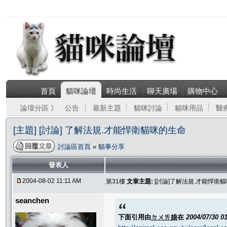
首頁
貓咪論壇
時尚生活
聊天廣場
購物中心
論壇分區 》
公告
最新主題
貓咪討論
貓咪用品
醫
[主題] [討論] 了解法規.才能悍衛貓咪的生命
討論區首頁
»
貓事分享
發表人
2004-08-02 11:11 AM
第31樓
文章主題:
[討論]了解法規.才能悍衛
seanchen
下面引用由
ㄉㄨㄞ娘
在
2004/07/30 0