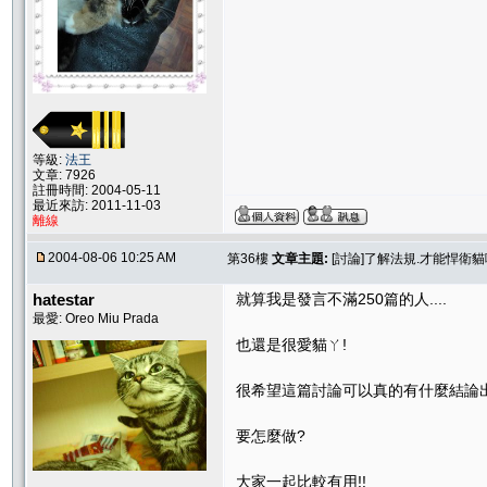
等級:
法王
文章: 7926
註冊時間: 2004-05-11
最近來訪: 2011-11-03
離線
2004-08-06 10:25 AM
第36樓
文章主題:
[討論]了解法規.才能悍衛
hatestar
就算我是發言不滿250篇的人....
最愛: Oreo Miu Prada
也還是很愛貓ㄚ!
很希望這篇討論可以真的有什麼結論
要怎麼做?
大家一起比較有用!!