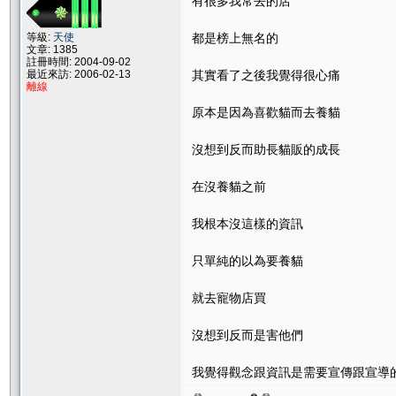
有很多我常去的店
等級:
天使
都是榜上無名的
文章: 1385
註冊時間: 2004-09-02
最近來訪: 2006-02-13
其實看了之後我覺得很心痛
離線
原本是因為喜歡貓而去養貓
沒想到反而助長貓販的成長
在沒養貓之前
我根本沒這樣的資訊
只單純的以為要養貓
就去寵物店買
沒想到反而是害他們
我覺得觀念跟資訊是需要宣傳跟宣導