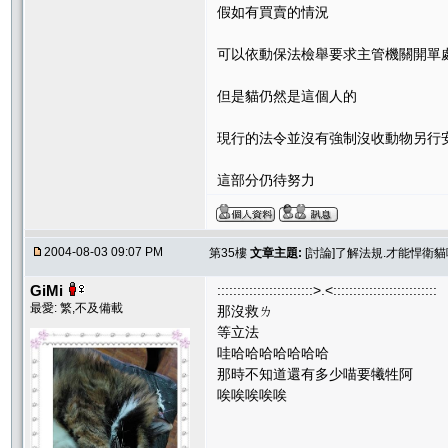
假如有買賣的情況
可以依動保法檢舉要求主管機關開單
但是貓仍然是這個人的
現行的法令並沒有強制沒收動物另行
這部分仍待努力
2004-08-03 09:07 PM
第35樓
文章主題:
[討論]了解法規.才能悍衛
GiMi
::::::::::::::::::::::::>.<::::::::::::::::::::::::::
最愛: 繁,不及備載
那沒救ㄌ
等立法
哇哈哈哈哈哈哈哈
那時不知道還有多少喵要犧牲阿
唉唉唉唉唉