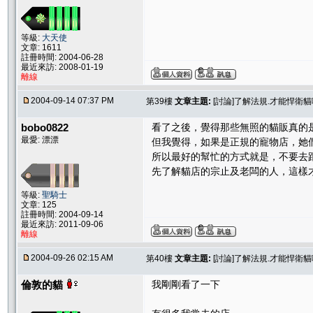
等級:
大天使
文章: 1611
註冊時間: 2004-06-28
最近來訪: 2008-01-19
離線
2004-09-14 07:37 PM
第39樓
文章主題:
[討論]了解法規.才能悍衛
bobo0822
看了之後，覺得那些無照的貓販真的
最愛: 漂漂
但我覺得，如果是正規的寵物店，她
所以最好的幫忙的方式就是，不要去
先了解貓店的宗止及老闆的人，這樣
等級:
聖騎士
文章: 125
註冊時間: 2004-09-14
最近來訪: 2011-09-06
離線
2004-09-26 02:15 AM
第40樓
文章主題:
[討論]了解法規.才能悍衛
倫敦的貓
我剛剛看了一下