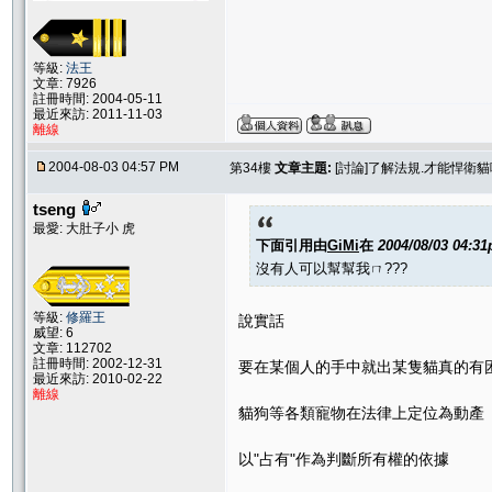
等級:
法王
文章: 7926
註冊時間: 2004-05-11
最近來訪: 2011-11-03
離線
2004-08-03 04:57 PM
第34樓
文章主題:
[討論]了解法規.才能悍衛
tseng
最愛: 大肚子小 虎
下面引用由
GiMi
在
2004/08/03 04:3
沒有人可以幫幫我ㄇ???
等級:
修羅王
說實話
威望: 6
文章: 112702
註冊時間: 2002-12-31
要在某個人的手中就出某隻貓真的有
最近來訪: 2010-02-22
離線
貓狗等各類寵物在法律上定位為動產
以"占有"作為判斷所有權的依據