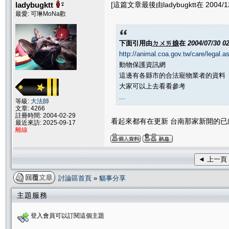
ladybugktt
[這篇文章最後由ladybugktt在 2004/12
最愛: 可琳MoNa歡
下面引用由
ㄉㄨㄞ娘
在
2004/07/30 0
http://animal.coa.gov.tw/care/legal.a
動物保護資訊網
這邊有各縣市的合法寵物業者的資料
大家可以上去看看參考
...
等級:
大法師
文章: 4266
註冊時間: 2004-02-29
看起來都有在更新 台南那家新開的已
最近來訪: 2025-09-17
離線
◄ 上一頁
討論區首頁
»
貓事分享
主題服務
登入會員可以訂閱這個主題