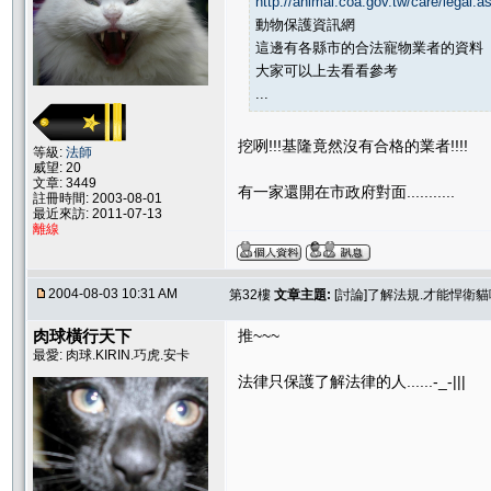
http://animal.coa.gov.tw/care/legal.a
動物保護資訊網
這邊有各縣市的合法寵物業者的資料
大家可以上去看看參考
...
挖咧!!!基隆竟然沒有合格的業者!!!!
等級:
法師
威望: 20
文章: 3449
有一家還開在市政府對面...........
註冊時間: 2003-08-01
最近來訪: 2011-07-13
離線
2004-08-03 10:31 AM
第32樓
文章主題:
[討論]了解法規.才能悍衛
肉球橫行天下
推~~~
最愛: 肉球.KIRIN.巧虎.安卡
法律只保護了解法律的人......-_-|||