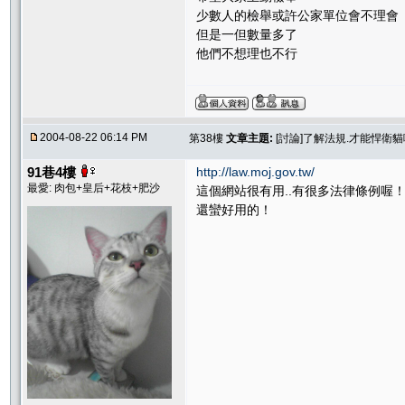
少數人的檢舉或許公家單位會不理會
但是一但數量多了
他們不想理也不行
2004-08-22 06:14 PM
第38樓
文章主題:
[討論]了解法規.才能悍衛
91巷4樓
http://law.moj.gov.tw/
最愛: 肉包+皇后+花枝+肥沙
這個網站很有用..有很多法律條例喔
還蠻好用的！