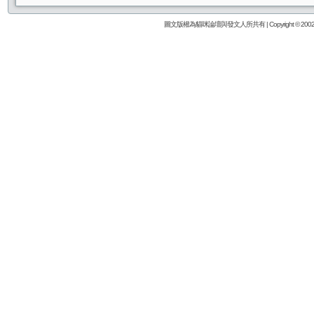
圖文版權為貓咪論壇與發文人所共有 | Copyright © 2002