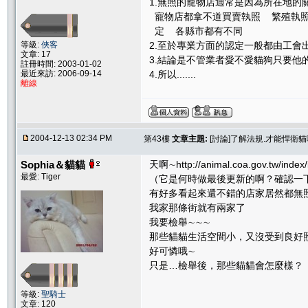
1.無照的寵物店通常是因為所在地的關
寵物店都拿不道買賣執照 繁殖執
定 各縣市都有不同
等級:
俠客
2.至於專業方面的認定一般都由工會
文章: 17
3.結論是不管業者愛不愛貓狗只要他
註冊時間: 2003-01-02
最近來訪: 2006-09-14
4.所以.......
離線
2004-12-13 02:34 PM
第43樓
文章主題:
[討論]了解法規.才能悍衛
Sophia＆貓貓
天啊∼http://animal.coa.gov.tw/
最愛: Tiger
（它是何時做最後更新的啊？確認一
有好多看起來還不錯的店家居然都無
我家那條街就有兩家了
我要檢舉∼∼∼
那些貓貓生活空間小，又沒受到良好
好可憐哦∼
只是…檢舉後，那些貓貓會怎麼樣？
等級:
聖騎士
文章: 120