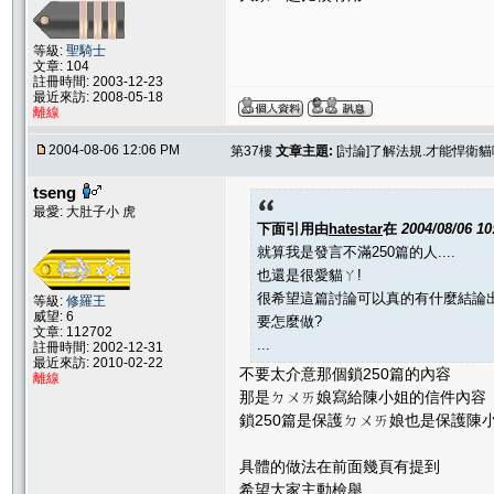
等級:
聖騎士
文章: 104
註冊時間: 2003-12-23
最近來訪: 2008-05-18
離線
2004-08-06 12:06 PM
第37樓
文章主題:
[討論]了解法規.才能悍衛
tseng
最愛: 大肚子小 虎
下面引用由
hatestar
在
2004/08/06 1
就算我是發言不滿250篇的人....
也還是很愛貓ㄚ!
很希望這篇討論可以真的有什麼結論
等級:
修羅王
威望: 6
要怎麼做?
文章: 112702
...
註冊時間: 2002-12-31
最近來訪: 2010-02-22
不要太介意那個鎖250篇的內容
離線
那是ㄉㄨㄞ娘寫給陳小姐的信件內容
鎖250篇是保護ㄉㄨㄞ娘也是保護陳
具體的做法在前面幾頁有提到
希望大家主動檢舉