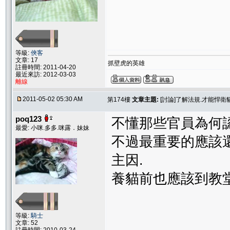
等級:
俠客
文章: 17
抓壁虎的英雄
註冊時間: 2011-04-20
最近來訪: 2012-03-03
離線
2011-05-02 05:30 AM
第174樓
文章主題:
[討論]了解法規.才能悍
poq123
不懂那些官員為何認
最愛: 小咪.多多.咪露．妹妹
不過最重要的應該
主因.
養貓前也應該到教
等級:
騎士
文章: 52