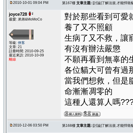
2010-10-01 09:04 PM
第167樓
文章主題:
[討論]了解法規.才能悍
joyce728
對於那些看到可愛
最愛: 弟弟&MoMoCo
養了又不照顧
生病了又不救，讓
等級:
俠客
有沒有辦法嚴懲
文章: 21
註冊時間: 2010-09-25
最近來訪: 2010-10-09
不願再看到無辜的
離線
各位貓大可曾有過
當我們想救，但是
命漸漸凋零的
這種人還算人嗎???
2010-12-06 03:50 PM
第168樓
文章主題:
[討論]了解法規.才能悍