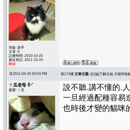
等級: 新手
文章: 9
註冊時間: 2010-10-20
最近來訪: 2011-10-24
離線
2011-04-20 04:03 PM
第173樓
文章主題:
[討論]了解法規.才能悍
ㄚ瓜老母
說不聽.講不懂的.
最愛: ㄚ瓜
一旦經過配種容易
也時後才變的貓咪