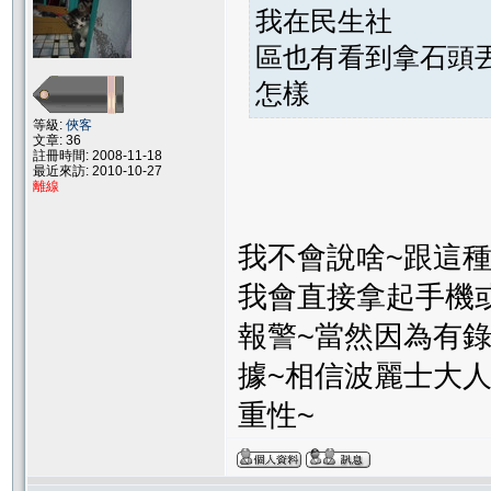
我在民生社
區也有看到拿石頭
怎樣
等級:
俠客
文章: 36
註冊時間: 2008-11-18
最近來訪: 2010-10-27
離線
我不會說啥~跟這
我會直接拿起手機
報警~當然因為有
據~相信波麗士大
重性~