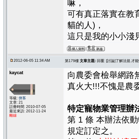
嘛，
可有真正落實在教
貓的人)，
這只是我的小小淺
2012-06-05 11:34 AM
第179樓
文章主題:
回覆: [討論]了解法規.
kaycat
向農委會檢舉網路
真火大!!!不愧是
等級:
俠客
文章: 21
特定寵物業管理辦
註冊時間: 2010-07-05
最近來訪: 2012-11-24
離線
第 1 條 本辦法
規定訂定之。