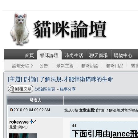
首頁
貓咪論壇
時尚生活
聊天廣場
購物中心
論壇分區 》
公告
最新主題
貓咪討論
貓咪用品
醫
[主題] [討論] 了解法規.才能悍衛貓咪的生命
討論區首頁
»
貓事分享
發表人
2010-09-04 09:02 AM
第166樓
文章主題:
[討論]了解法規.才能悍
rokewwe
最愛: 阿PO
下面引用由
janee