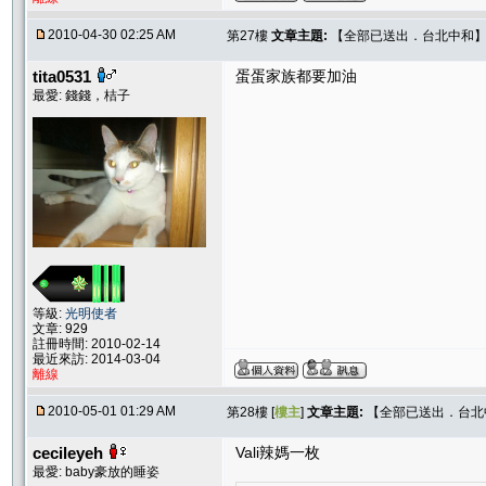
2010-04-30 02:25 AM
第27樓
文章主題:
【全部已送出．台北中和】Sw
tita0531
蛋蛋家族都要加油
最愛: 錢錢，桔子
等級:
光明使者
文章: 929
註冊時間: 2010-02-14
最近來訪: 2014-03-04
離線
2010-05-01 01:29 AM
第28樓 [
樓主
]
文章主題:
【全部已送出．台北中和
cecileyeh
Vali辣媽一枚
最愛: baby豪放的睡姿