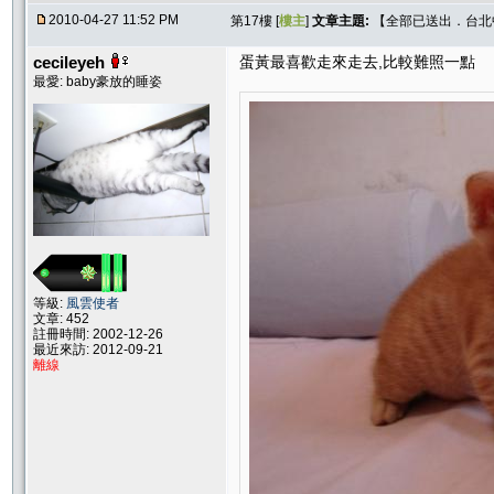
2010-04-27 11:52 PM
第17樓 [
樓主
]
文章主題:
【全部已送出．台北中和
cecileyeh
蛋黃最喜歡走來走去,比較難照一點
最愛: baby豪放的睡姿
等級:
風雲使者
文章: 452
註冊時間: 2002-12-26
最近來訪: 2012-09-21
離線