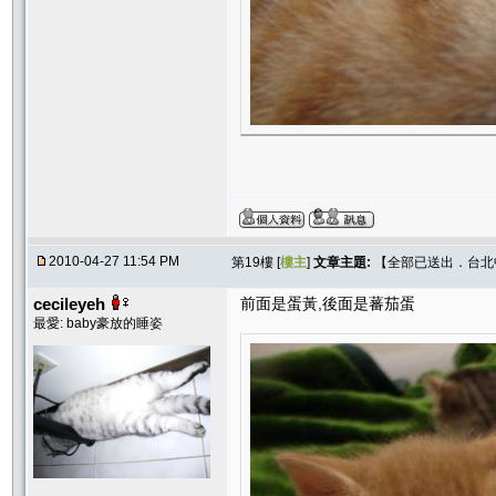
2010-04-27 11:54 PM
第19樓 [
樓主
]
文章主題:
【全部已送出．台北中和
cecileyeh
前面是蛋黃,後面是蕃茄蛋
最愛: baby豪放的睡姿