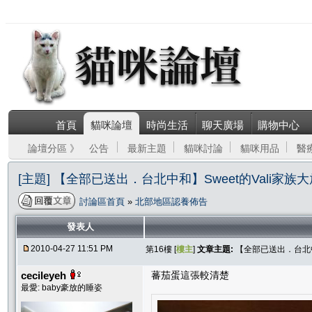
首頁
貓咪論壇
時尚生活
聊天廣場
購物中心
論壇分區 》
公告
最新主題
貓咪討論
貓咪用品
醫
[主題] 【全部已送出．台北中和】Sweet的Vali家族
討論區首頁
»
北部地區認養佈告
發表人
2010-04-27 11:51 PM
第16樓 [
樓主
]
文章主題:
【全部已送出．台北中和
cecileyeh
蕃茄蛋這張較清楚
最愛: baby豪放的睡姿