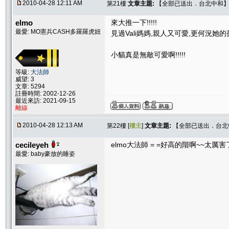
2010-04-28 12:11 AM
第21樓
文章主題:
【全部已送出．台北中和】Sw
elmo
來大推一下!!!!!
最愛: MO憲兵CASH多羅羅虎妞
見過Vali媽媽,親人又可愛,更何況她的
小貓真是無敵可愛啊!!!!!
等級:
大法師
威望: 3
文章: 5294
註冊時間: 2002-12-26
最近來訪: 2021-09-15
離線
2010-04-28 12:13 AM
第22樓 [
樓主
]
文章主題:
【全部已送出．台北中和
cecileyeh
elmo大法師 = =好高的階啊~~太厲害
最愛: baby豪放的睡姿