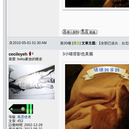
2010-05-01 01:30 AM
第30樓 [
樓主
]
文章主題:
【全部已送出．台北中和
cecileyeh
3小喵背影也美麗
最愛: baby豪放的睡姿
等級:
風雲使者
文章: 452
註冊時間: 2002-12-26
最近來訪: 2012-09-21