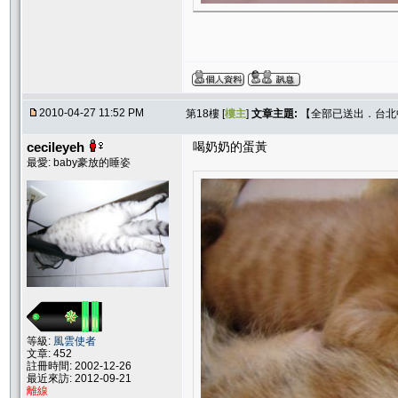
2010-04-27 11:52 PM
第18樓 [
樓主
]
文章主題:
【全部已送出．台北中和
cecileyeh
喝奶奶的蛋黃
最愛: baby豪放的睡姿
等級:
風雲使者
文章: 452
註冊時間: 2002-12-26
最近來訪: 2012-09-21
離線