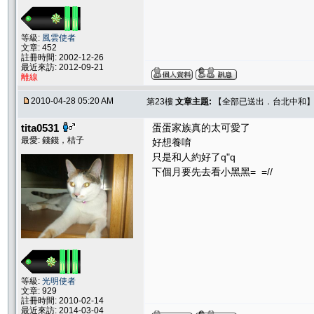
等級:
風雲使者
文章: 452
註冊時間: 2002-12-26
最近來訪: 2012-09-21
離線
2010-04-28 05:20 AM
第23樓
文章主題:
【全部已送出．台北中和】Sw
tita0531
蛋蛋家族真的太可愛了
最愛: 錢錢，桔子
好想養唷
只是和人約好了q"q
下個月要先去看小黑黑= =//
等級:
光明使者
文章: 929
註冊時間: 2010-02-14
最近來訪: 2014-03-04