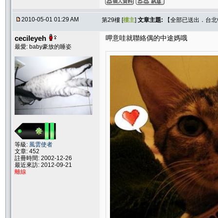
2010-05-01 01:29 AM
第29樓 [
樓主
]
文章主題:
【全部已送出．台北中和
cecileyeh
呷意哇就聯絡偶的中途媽哦
最愛: baby豪放的睡姿
等級:
風雲使者
文章: 452
註冊時間: 2002-12-26
最近來訪: 2012-09-21
離線