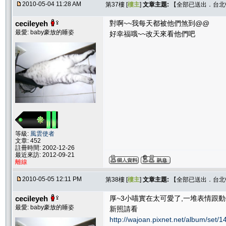
2010-05-04 11:28 AM
第37樓 [
樓主
]
文章主題:
【全部已送出．台北中和
cecileyeh
對啊~~我每天都被他們煞到@@
最愛: baby豪放的睡姿
好幸福哦~~改天來看他們吧
等級:
風雲使者
文章: 452
註冊時間: 2002-12-26
最近來訪: 2012-09-21
離線
2010-05-05 12:11 PM
第38樓 [
樓主
]
文章主題:
【全部已送出．台北中和
cecileyeh
厚~3小喵實在太可愛了,一堆表情跟動
最愛: baby豪放的睡姿
新照請看
http://wajoan.pixnet.net/album/set/