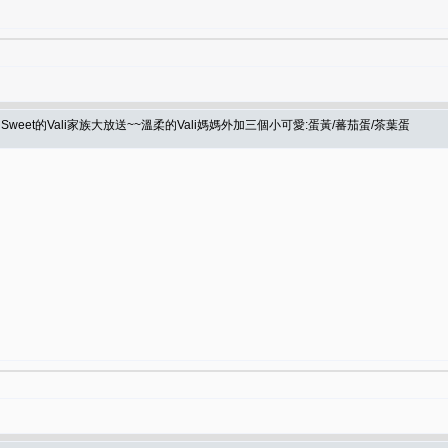
eet的Vali家族大放送~~溫柔的Vali媽媽外加三個小可愛:蛋黃/蕃茄蛋/茶葉蛋