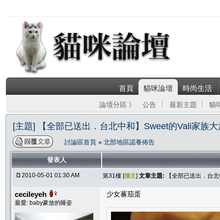
首頁
貓咪論壇
時尚生活
論壇分區 》
公告
最新主題
貓
[主題] 【全部已送出．台北中和】Sweet的Vali家族
討論區首頁
»
北部地區認養佈告
發表人
2010-05-01 01:30 AM
第31樓 [
樓主
]
文章主題:
【全部已送出．台北中和
cecileyeh
少女蕃茄蛋
最愛: baby豪放的睡姿