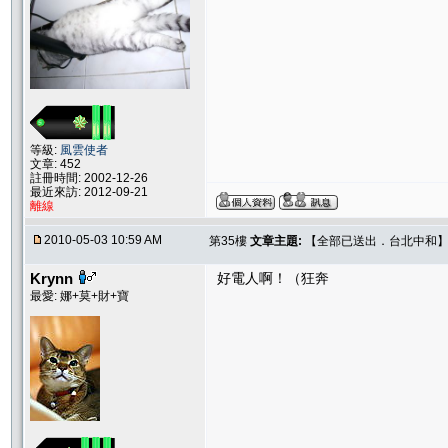
等級:
風雲使者
文章: 452
註冊時間: 2002-12-26
最近來訪: 2012-09-21
離線
2010-05-03 10:59 AM
第35樓
文章主題:
【全部已送出．台北中和】Sw
Krynn
好電人啊！（狂奔
最愛: 娜+莫+財+寶