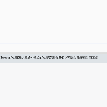
eet的Vali家族大放送~~溫柔的Vali媽媽外加三個小可愛:蛋黃/蕃茄蛋/茶葉蛋