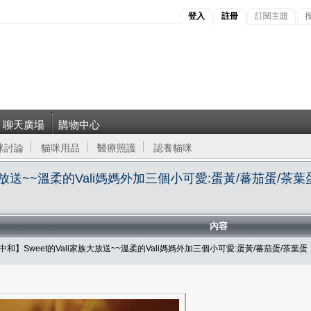
登入
註冊
訂閱主題
聊天廣場
購物中心
咪討論
貓咪用品
醫療照護
認養貓咪
大放送~~溫柔的Vali媽媽外加三個小可愛:蛋黃/蕃茄蛋/茶葉
內容
】Sweet的Vali家族大放送~~溫柔的Vali媽媽外加三個小可愛:蛋黃/蕃茄蛋/茶葉蛋