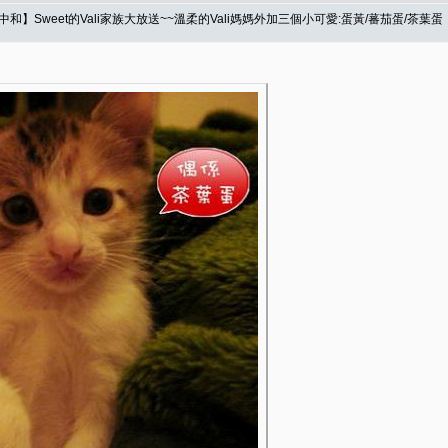
】Sweet的Vali家族大放送~~溫柔的Vali媽媽外加三個小可愛:蛋黃/蕃茄蛋/茶葉蛋