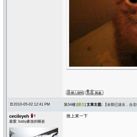
2010-05-02 12:41 PM
第34樓 [
樓主
]
文章主題:
【全部已送出．台北中和
cecileyeh
推上來一下
最愛: baby豪放的睡姿