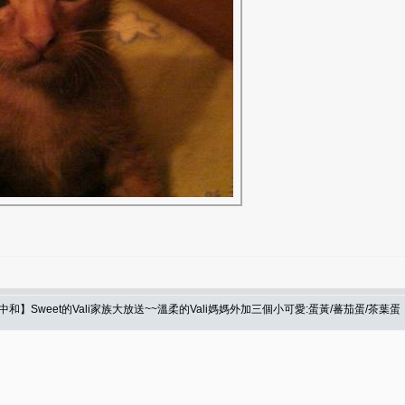
】Sweet的Vali家族大放送~~溫柔的Vali媽媽外加三個小可愛:蛋黃/蕃茄蛋/茶葉蛋