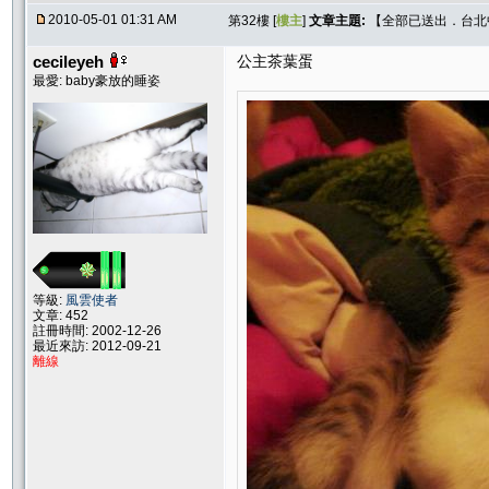
2010-05-01 01:31 AM
第32樓 [
樓主
]
文章主題:
【全部已送出．台北中和
cecileyeh
公主茶葉蛋
最愛: baby豪放的睡姿
等級:
風雲使者
文章: 452
註冊時間: 2002-12-26
最近來訪: 2012-09-21
離線