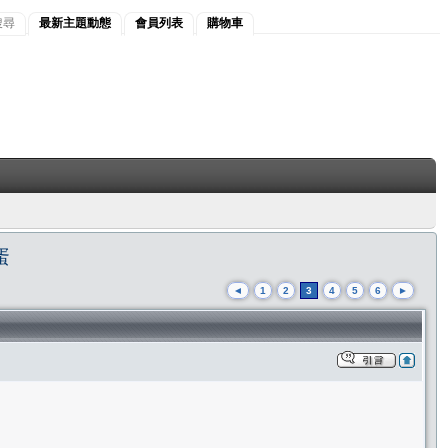
搜尋
最新主題動態
會員列表
購物車
蛋
◄
1
2
3
4
5
6
►