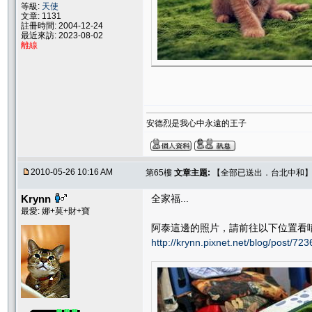
等級:
天使
文章: 1131
註冊時間: 2004-12-24
最近來訪: 2023-08-02
離線
安德烈是我心中永遠的王子
2010-05-26 10:16 AM
第65樓
文章主題:
【全部已送出．台北中和】Sw
Krynn
全家福...
最愛: 娜+莫+財+寶
阿泰這邊的照片，請前往以下位置看
http://krynn.pixnet.net/blog/post/72