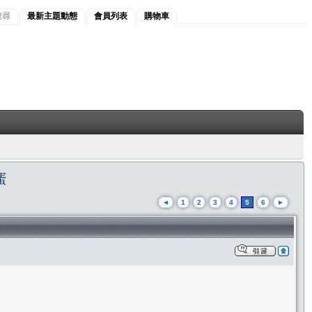
搜尋
最新主題動態
會員列表
購物車
蛋
◄
1
2
3
4
5
6
►