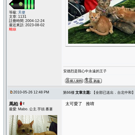
等級:
天使
文章: 1131
註冊時間: 2004-12-24
最近來訪: 2023-08-02
離線
安德烈是我心中永遠的王子
2010-05-26 12:48 PM
第66樓
文章主題:
【全部已送出．台北中和】Sw
馬柏
太可愛了 推唷
最愛: Mabo. 公主.芋頭.番薯