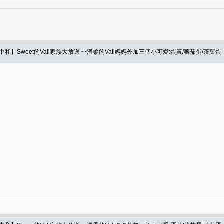
】Sweet的Vali家族大放送~~溫柔的Vali媽媽外加三個小可愛:蛋黃/蕃茄蛋/茶葉蛋