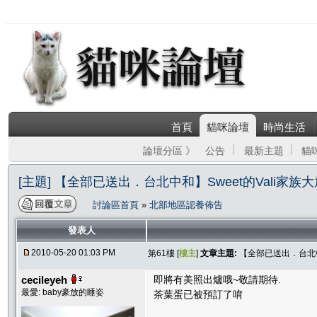
首頁
貓咪論壇
時尚生活
論壇分區 》
公告
最新主題
貓
[主題] 【全部已送出．台北中和】Sweet的Vali家族
討論區首頁
»
北部地區認養佈告
發表人
2010-05-20 01:03 PM
第61樓 [
樓主
]
文章主題:
【全部已送出．台北中和
cecileyeh
即將有美照出爐哦~敬請期待.
最愛: baby豪放的睡姿
茶葉蛋已被預訂了唷