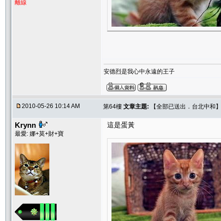
離線
安德烈是我心中永遠的王子
2010-05-26 10:14 AM
第64樓
文章主題:
【全部已送出．台北中和】Sw
Krynn
這是蛋黃
最愛: 娜+莫+財+寶