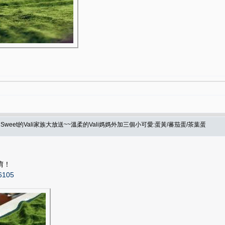
eet的Vali家族大放送~~溫柔的Vali媽媽外加三個小可愛:蛋黃/蕃茄蛋/茶葉蛋
唷！
36105