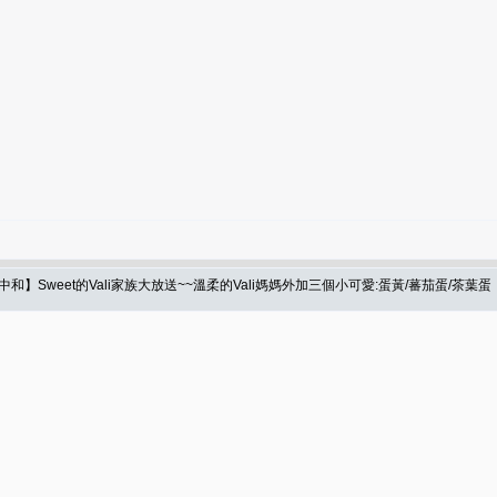
】Sweet的Vali家族大放送~~溫柔的Vali媽媽外加三個小可愛:蛋黃/蕃茄蛋/茶葉蛋