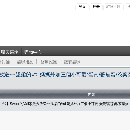
登入
註冊
訂閱主題
聊天廣場
購物中心
咪討論
貓咪用品
醫療照護
認養貓咪
大放送~~溫柔的Vali媽媽外加三個小可愛:蛋黃/蕃茄蛋/茶葉
內容
】Sweet的Vali家族大放送~~溫柔的Vali媽媽外加三個小可愛:蛋黃/蕃茄蛋/茶葉蛋