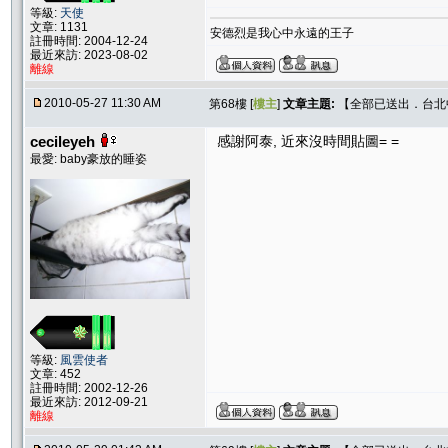
等級:
天使
文章: 1131
安德烈是我心中永遠的王子
註冊時間: 2004-12-24
最近來訪: 2023-08-02
離線
2010-05-27 11:30 AM
第68樓 [
樓主
]
文章主題:
【全部已送出．台北中和
cecileyeh
感謝阿泰, 近來沒時間貼圖= =
最愛: baby豪放的睡姿
等級:
風雲使者
文章: 452
註冊時間: 2002-12-26
最近來訪: 2012-09-21
離線