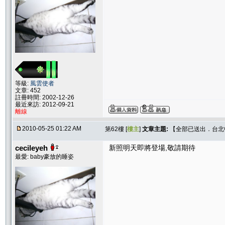
等級:
風雲使者
文章: 452
註冊時間: 2002-12-26
最近來訪: 2012-09-21
離線
2010-05-25 01:22 AM
第62樓 [
樓主
]
文章主題:
【全部已送出．台北中和
cecileyeh
新照明天即將登場,敬請期待
最愛: baby豪放的睡姿