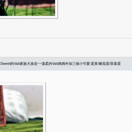
eet的Vali家族大放送~~溫柔的Vali媽媽外加三個小可愛:蛋黃/蕃茄蛋/茶葉蛋