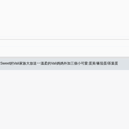
eet的Vali家族大放送~~溫柔的Vali媽媽外加三個小可愛:蛋黃/蕃茄蛋/茶葉蛋