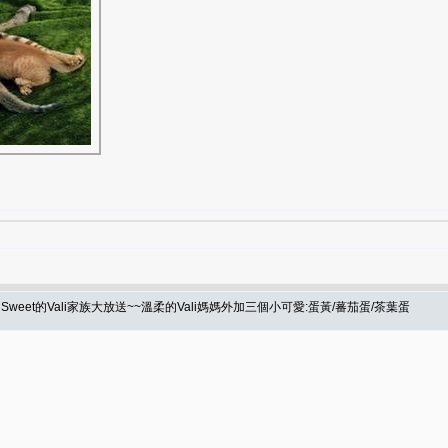
eet的Vali家族大放送~~溫柔的Vali媽媽外加三個小可愛:蛋黃/蕃茄蛋/茶葉蛋