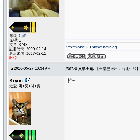
等級:
法師
威望: 1
文章: 3743
http://mabo520.pixnet.net/blog
註冊時間: 2009-02-14
最近來訪: 2017-02-11
離線
2010-05-27 10:34 AM
第67樓
文章主題:
【全部已送出．台北中和】Sw
Krynn
推~
最愛: 娜+莫+財+寶