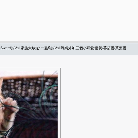
eet的Vali家族大放送~~溫柔的Vali媽媽外加三個小可愛:蛋黃/蕃茄蛋/茶葉蛋